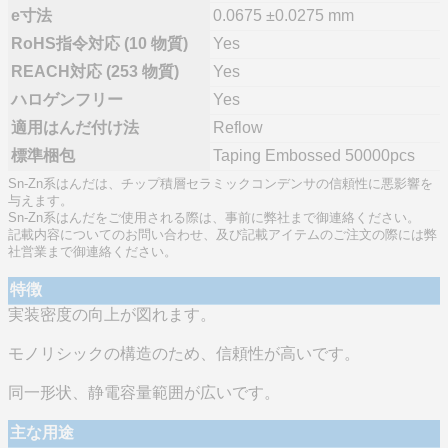
e寸法
0.0675 ±0.0275 mm
RoHS指令対応 (10 物質)
Yes
REACH対応 (253 物質)
Yes
ハロゲンフリー
Yes
適用はんだ付け法
Reflow
標準梱包
Taping Embossed 50000pcs
Sn-Zn系はんだは、チップ積層セラミックコンデンサの信頼性に悪影響を
与えます。
Sn-Zn系はんだをご使用される際は、事前に弊社まで御連絡ください。
記載内容についてのお問い合わせ、及び記載アイテムのご注文の際には弊
社営業まで御連絡ください。
特徴
実装密度の向上が図れます。
モノリシックの構造のため、信頼性が高いです。
同一形状、静電容量範囲が広いです。
主な用途