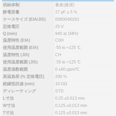
供給体制
量産(推奨)
静電容量
27 pF ± 5 %
ケースサイズ (EIA/JIS)
008004/0201
定格電圧
25 V
Q (min)
940 at 1MHz
温度特性 (EIA)
C0H
使用温度範囲 (EIA)
-55 to +125 ℃
温度特性 (JIS)
CH
使用温度範囲 (JIS)
-55 to +125 ℃
温度係数範囲
0 ±60 ppm/℃
高温負荷 (% 定格電圧)
200 %
絶縁抵抗値 (min)
10 GΩ
ディレーティング
STD
L寸法
0.25 ±0.013 mm
W寸法
0.125 ±0.013 mm
T寸法
0.125 ±0.013 mm