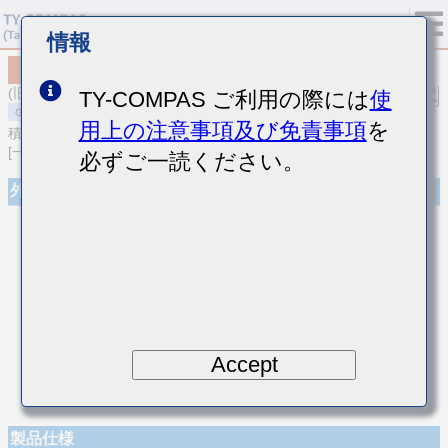
情報
MSAST021SCH270JWNA01
(旧品番 TMK021CH270JK-W)
TY-COMPAS ご利用の際には
使
用上の注意事項及び免責事項
を
積層セラミックコンデンサ
[一般用 積層セラミックコンデンサ (温度補償用)]
必ずご一読ください。
外観
Accept
製品仕様