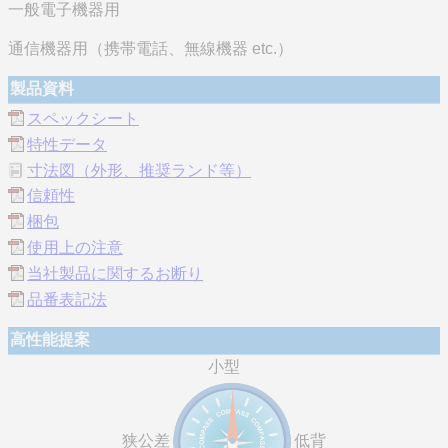
一般電子機器用
通信機器用（携帯電話、無線機器 etc.）
製品資料
スペックシート
特性データ
寸法図（外形、推奨ランド等）
信頼性
梱包
使用上の注意
当社製品に関するお断り
品番表記法
高性能提案
小型
狭公差
低背