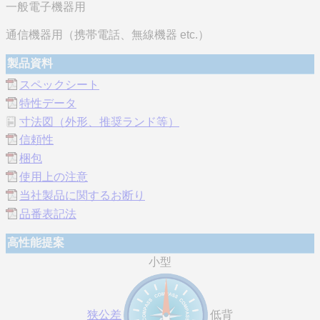
一般電子機器用
通信機器用（携帯電話、無線機器 etc.）
製品資料
スペックシート
特性データ
寸法図（外形、推奨ランド等）
信頼性
梱包
使用上の注意
当社製品に関するお断り
品番表記法
高性能提案
小型
狭公差
低背