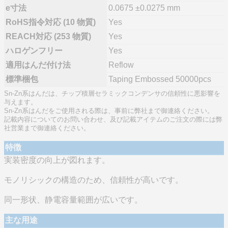
e寸法
0.0675 ±0.0275 mm
RoHS指令対応 (10 物質)
Yes
REACH対応 (253 物質)
Yes
ハロゲンフリー
Yes
適用はんだ付け法
Reflow
標準梱包
Taping Embossed 50000pcs
Sn-Zn系はんだは、チップ積層セラミックコンデンサの信頼性に悪影響を
与えます。
Sn-Zn系はんだをご使用される際は、事前に弊社まで御連絡ください。
記載内容についてのお問い合わせ、及び記載アイテムのご注文の際には弊
社営業まで御連絡ください。
特徴
実装密度の向上が図れます。
モノリシックの構造のため、信頼性が高いです。
同一形状、静電容量範囲が広いです。
主な用途