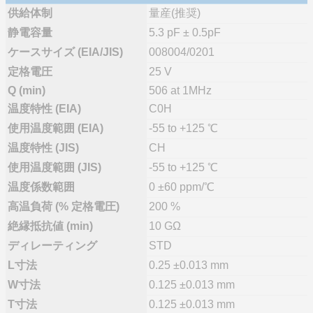
供給体制
量産(推奨)
静電容量
5.3 pF ± 0.5pF
ケースサイズ (EIA/JIS)
008004/0201
定格電圧
25 V
Q (min)
506 at 1MHz
温度特性 (EIA)
C0H
使用温度範囲 (EIA)
-55 to +125 ℃
温度特性 (JIS)
CH
使用温度範囲 (JIS)
-55 to +125 ℃
温度係数範囲
0 ±60 ppm/℃
高温負荷 (% 定格電圧)
200 %
絶縁抵抗値 (min)
10 GΩ
ディレーティング
STD
L寸法
0.25 ±0.013 mm
W寸法
0.125 ±0.013 mm
T寸法
0.125 ±0.013 mm