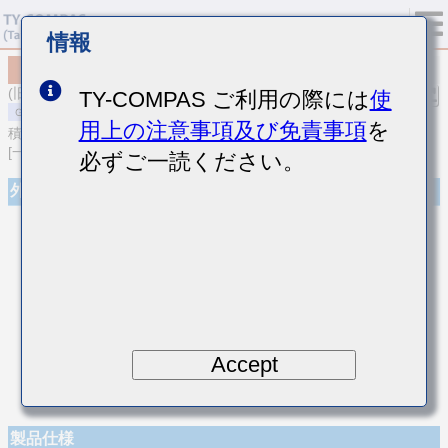
情報
MSAST021SCH5R3DWNA01
(旧品番 TMK021CH5R3DK-W)
TY-COMPAS ご利用の際には
使
用上の注意事項及び免責事項
を
積層セラミックコンデンサ
[一般用 積層セラミックコンデンサ (温度補償用)]
必ずご一読ください。
外観
Accept
製品仕様