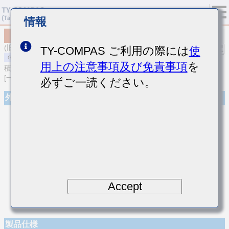
情報
MSAST021SCH7R3DWNA01
(旧品番 TMK021CH7R3DK-W)
TY-COMPAS ご利用の際には
使
用上の注意事項及び免責事項
を
積層セラミックコンデンサ
[一般用 積層セラミックコンデンサ (温度補償用)]
必ずご一読ください。
外観
Accept
製品仕様