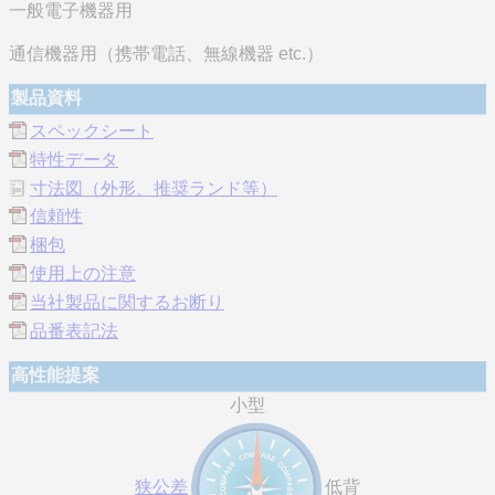
一般電子機器用
通信機器用（携帯電話、無線機器 etc.）
製品資料
スペックシート
特性データ
寸法図（外形、推奨ランド等）
信頼性
梱包
使用上の注意
当社製品に関するお断り
品番表記法
高性能提案
小型
狭公差
低背