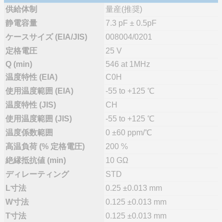
供給体制
量産(推奨)
静電容量
7.3 pF ± 0.5pF
ケースサイズ (EIA/JIS)
008004/0201
定格電圧
25 V
Q (min)
546 at 1MHz
温度特性 (EIA)
C0H
使用温度範囲 (EIA)
-55 to +125 ℃
温度特性 (JIS)
CH
使用温度範囲 (JIS)
-55 to +125 ℃
温度係数範囲
0 ±60 ppm/℃
高温負荷 (% 定格電圧)
200 %
絶縁抵抗値 (min)
10 GΩ
ディレーティング
STD
L寸法
0.25 ±0.013 mm
W寸法
0.125 ±0.013 mm
T寸法
0.125 ±0.013 mm