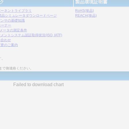
ク
製品環境証明書
ポーネントライブラリ
RoHS(単品)
C部品シミュレータダウンロードページ
REACH(単品)
デンサの基礎知識
コーナー
ラメータの測定条件
メントシステム認証取得状況(ISO, IATF)
い合わせ
変更のご案内
す。
まで御連絡ください。
Failed to download chart