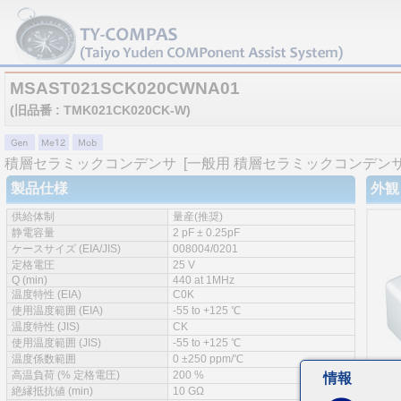
MSAST021SCK020CWNA01
(旧品番 : TMK021CK020CK-W)
積層セラミックコンデンサ
[一般用 積層セラミックコンデンサ 
製品仕様
外観
供給体制
量産(推奨)
静電容量
2 pF ± 0.25pF
ケースサイズ (EIA/JIS)
008004/0201
定格電圧
25 V
Q (min)
440 at 1MHz
温度特性 (EIA)
C0K
使用温度範囲 (EIA)
-55 to +125 ℃
温度特性 (JIS)
CK
使用温度範囲 (JIS)
-55 to +125 ℃
温度係数範囲
0 ±250 ppm/℃
高温負荷 (% 定格電圧)
200 %
情報
絶縁抵抗値 (min)
10 GΩ