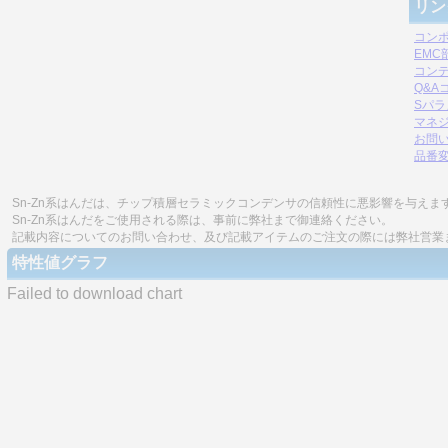
リン
コン
EM
コン
Q&A
Sパ
マネジ
お問
品番
Sn-Zn系はんだは、チップ積層セラミックコンデンサの信頼性に悪影響を与えま
Sn-Zn系はんだをご使用される際は、事前に弊社まで御連絡ください。
記載内容についてのお問い合わせ、及び記載アイテムのご注文の際には弊社営業
特性値グラフ
Failed to download chart