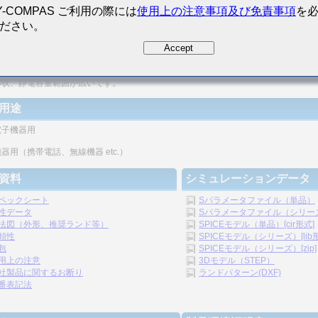
Y-COMPAS ご利用の際には
使用上の注意事項及び免責事項
を
ださい。
密度の向上が図れます。
Accept
リシックの構造のため、信頼性が高いです。
形状、静電容量範囲が広いです。
用途
電子機器用
器用（携帯電話、無線機器 etc.）
資料
シミュレーションデータ
ペックシート
Sパラメータファイル（単品）
性データ
Sパラメータファイル（シリーズ）
法図（外形、推奨ランド等）
SPICEモデル（単品）[cir形式]
頼性
SPICEモデル（シリーズ）[lib
包
SPICEモデル（シリーズ）[zip]
用上の注意
3Dモデル（STEP）
社製品に関するお断り
ランドパターン(DXF)
番表記法