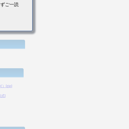
必ずご一読
[zip]
形式]