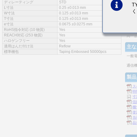
ディレーティング
STD
T
特徴
L寸法
0.25 ±0.013 mm
く
W寸法
0.125 ±0.013 mm
実装
T寸法
0.125 ±0.013 mm
e寸法
0.0675 ±0.0275 mm
モノ
RoHS指令対応 (10 物質)
Yes
REACH対応 (253 物質)
Yes
同一
ハロゲンフリー
Yes
適用はんだ付け法
Reflow
主な
標準梱包
Taping Embossed 50000pcs
一般
通信機
製品
ス
特
寸
信
梱
使
当
品