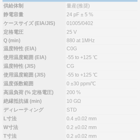
供給体制
量産(推奨)
静電容量
24 pF ± 5 %
ケースサイズ (EIA/JIS)
01005/0402
定格電圧
25 V
Q (min)
880 at 1MHz
温度特性 (EIA)
C0G
使用温度範囲 (EIA)
-55 to +125 ℃
温度特性 (JIS)
CG
使用温度範囲 (JIS)
-55 to +125 ℃
温度係数範囲
0 ±30 ppm/℃
高温負荷 (% 定格電圧)
200 %
絶縁抵抗値 (min)
10 GΩ
ディレーティング
STD
L寸法
0.4 ±0.02 mm
W寸法
0.2 ±0.02 mm
T寸法
0.2 ±0.02 mm