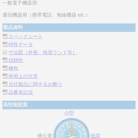
一般電子機器用
通信機器用（携帯電話、無線機器 etc.）
製品資料
スペックシート
特性データ
寸法図（外形、推奨ランド等）
信頼性
梱包
使用上の注意
当社製品に関するお断り
品番表記法
高性能提案
小型
狭公差
低背