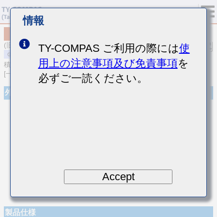
情報
MSAST042SCG240JWNA01
(旧品番 TMK042CG240JC-W)
TY-COMPAS ご利用の際には
使
用上の注意事項及び免責事項
を
積層セラミックコンデンサ
[一般用 積層セラミックコンデンサ (温度補償用)]
必ずご一読ください。
外観
Accept
製品仕様