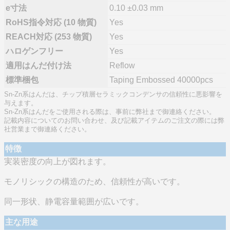
e寸法
0.10 ±0.03 mm
RoHS指令対応 (10 物質)
Yes
REACH対応 (253 物質)
Yes
ハロゲンフリー
Yes
適用はんだ付け法
Reflow
標準梱包
Taping Embossed 40000pcs
Sn-Zn系はんだは、チップ積層セラミックコンデンサの信頼性に悪影響を
与えます。
Sn-Zn系はんだをご使用される際は、事前に弊社まで御連絡ください。
記載内容についてのお問い合わせ、及び記載アイテムのご注文の際には弊
社営業まで御連絡ください。
特徴
実装密度の向上が図れます。
モノリシックの構造のため、信頼性が高いです。
同一形状、静電容量範囲が広いです。
主な用途