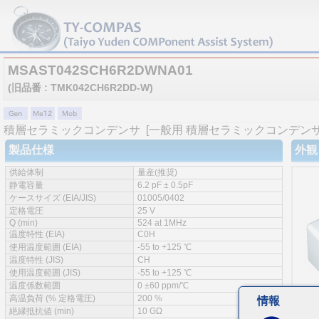
MSAST042SCH6R2DWNA01
(旧品番 : TMK042CH6R2DD-W)
積層セラミックコンデンサ
[一般用 積層セラミックコンデンサ 
製品仕様
外観
供給体制
量産(推奨)
静電容量
6.2 pF ± 0.5pF
ケースサイズ (EIA/JIS)
01005/0402
定格電圧
25 V
Q (min)
524 at 1MHz
温度特性 (EIA)
C0H
使用温度範囲 (EIA)
-55 to +125 ℃
温度特性 (JIS)
CH
使用温度範囲 (JIS)
-55 to +125 ℃
温度係数範囲
0 ±60 ppm/℃
高温負荷 (% 定格電圧)
200 %
情報
絶縁抵抗値 (min)
10 GΩ