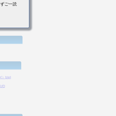
必ずご一読
[zip]
形式]