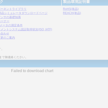
ク
製品環境証明書
ポーネントライブラリ
RoHS(単品)
C部品シミュレータダウンロードページ
REACH(単品)
デンサの基礎知識
コーナー
ラメータの測定条件
メントシステム認証取得状況(ISO, IATF)
い合わせ
変更のご案内
す。
まで御連絡ください。
Failed to download chart