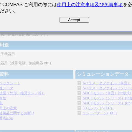
Y-COMPAS ご利用の際には
使用上の注意事項及び免責事項
を
ださい。
密度の向上が図れます。
Accept
リシックの構造のため、信頼性が高いです。
形状、静電容量範囲が広いです。
用途
電子機器用
器用（携帯電話、無線機器 etc.）
資料
シミュレーションデータ
ペックシート
Sパラメータファイル（単品）
性データ
Sパラメータファイル（シリーズ）
法図（外形、推奨ランド等）
SPICEモデル（単品）[cir形式]
頼性
SPICEモデル（シリーズ）[lib
包
SPICEモデル（シリーズ）[zip]
用上の注意
3Dモデル（STEP）
社製品に関するお断り
ランドパターン(DXF)
番表記法