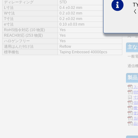
ディレーティング
STD
T
特徴
L寸法
0.4 ±0.02 mm
く
W寸法
0.2 ±0.02 mm
実装
T寸法
0.2 ±0.02 mm
e寸法
0.10 ±0.03 mm
モノ
RoHS指令対応 (10 物質)
Yes
REACH対応 (253 物質)
Yes
同一
ハロゲンフリー
Yes
適用はんだ付け法
Reflow
主な
標準梱包
Taping Embossed 40000pcs
一般
通信機
製品
ス
特
寸
信
梱
使
当
品