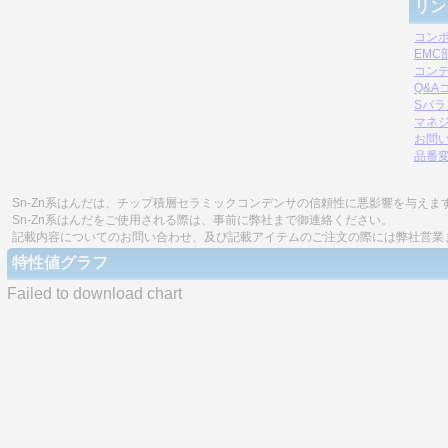
リン
コン
EM
コン
Q&A
Sパ
マネジ
お問
品番
Sn-Zn系はんだは、チップ積層セラミックコンデンサの信頼性に悪影響を与えま
Sn-Zn系はんだをご使用される際は、事前に弊社まで御連絡ください。
記載内容についてのお問い合わせ、及び記載アイテムのご注文の際には弊社営業
特性値グラフ
Failed to download chart