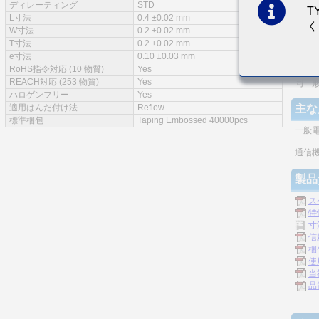
ディレーティング
STD
T
特徴
L寸法
0.4 ±0.02 mm
く
W寸法
0.2 ±0.02 mm
実装
T寸法
0.2 ±0.02 mm
e寸法
0.10 ±0.03 mm
モノ
RoHS指令対応 (10 物質)
Yes
REACH対応 (253 物質)
Yes
同一
ハロゲンフリー
Yes
適用はんだ付け法
Reflow
主な
標準梱包
Taping Embossed 40000pcs
一般
通信機
製品
ス
特
寸
信
梱
使
当
品