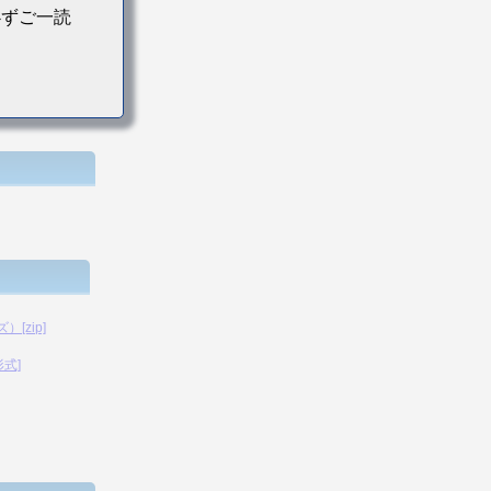
必ずご一読
[zip]
形式]