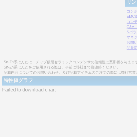
リン
コン
EM
コン
Q&A
Sパ
マネジ
お問
品番
Sn-Zn系はんだは、チップ積層セラミックコンデンサの信頼性に悪影響を与えま
Sn-Zn系はんだをご使用される際は、事前に弊社まで御連絡ください。
記載内容についてのお問い合わせ、及び記載アイテムのご注文の際には弊社営業
特性値グラフ
Failed to download chart