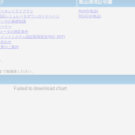
ク
製品環境証明書
ポーネントライブラリ
RoHS(単品)
C部品シミュレータダウンロードページ
REACH(単品)
デンサの基礎知識
コーナー
ラメータの測定条件
メントシステム認証取得状況(ISO, IATF)
い合わせ
変更のご案内
す。
まで御連絡ください。
Failed to download chart