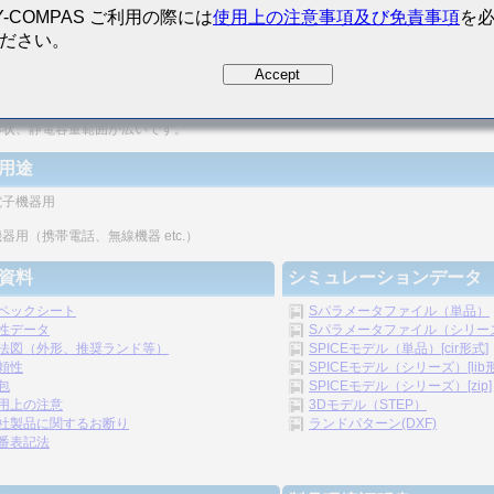
Y-COMPAS ご利用の際には
使用上の注意事項及び免責事項
を
ださい。
密度の向上が図れます。
Accept
リシックの構造のため、信頼性が高いです。
形状、静電容量範囲が広いです。
用途
電子機器用
器用（携帯電話、無線機器 etc.）
資料
シミュレーションデータ
ペックシート
Sパラメータファイル（単品）
性データ
Sパラメータファイル（シリーズ）
法図（外形、推奨ランド等）
SPICEモデル（単品）[cir形式]
頼性
SPICEモデル（シリーズ）[lib
包
SPICEモデル（シリーズ）[zip]
用上の注意
3Dモデル（STEP）
社製品に関するお断り
ランドパターン(DXF)
番表記法