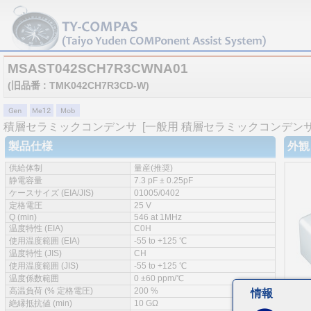
MSAST042SCH7R3CWNA01
(旧品番 : TMK042CH7R3CD-W)
積層セラミックコンデンサ
[一般用 積層セラミックコンデンサ 
製品仕様
外観
供給体制
量産(推奨)
静電容量
7.3 pF ± 0.25pF
ケースサイズ (EIA/JIS)
01005/0402
定格電圧
25 V
Q (min)
546 at 1MHz
温度特性 (EIA)
C0H
使用温度範囲 (EIA)
-55 to +125 ℃
温度特性 (JIS)
CH
使用温度範囲 (JIS)
-55 to +125 ℃
温度係数範囲
0 ±60 ppm/℃
高温負荷 (% 定格電圧)
200 %
情報
絶縁抵抗値 (min)
10 GΩ