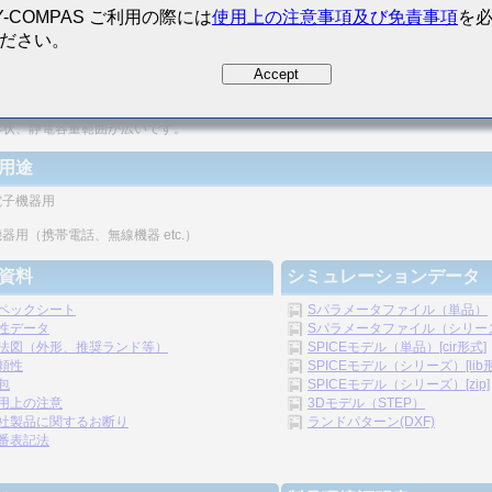
Y-COMPAS ご利用の際には
使用上の注意事項及び免責事項
を
ださい。
密度の向上が図れます。
Accept
リシックの構造のため、信頼性が高いです。
形状、静電容量範囲が広いです。
用途
電子機器用
器用（携帯電話、無線機器 etc.）
資料
シミュレーションデータ
ペックシート
Sパラメータファイル（単品）
性データ
Sパラメータファイル（シリーズ）
法図（外形、推奨ランド等）
SPICEモデル（単品）[cir形式]
頼性
SPICEモデル（シリーズ）[lib
包
SPICEモデル（シリーズ）[zip]
用上の注意
3Dモデル（STEP）
社製品に関するお断り
ランドパターン(DXF)
番表記法