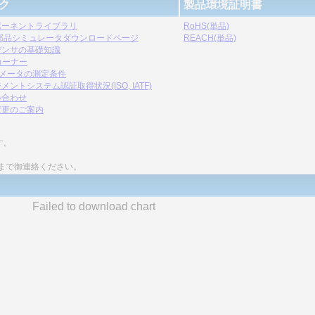
ク
製品環境証明書
ポーネントライブラリ
RoHS(単品)
C部品シミュレータダウンロードページ
REACH(単品)
デンサの基礎知識
コーナー
ラメータの測定条件
メントシステム認証取得状況(ISO, IATF)
い合わせ
変更のご案内
す。
まで御連絡ください。
Failed to download chart