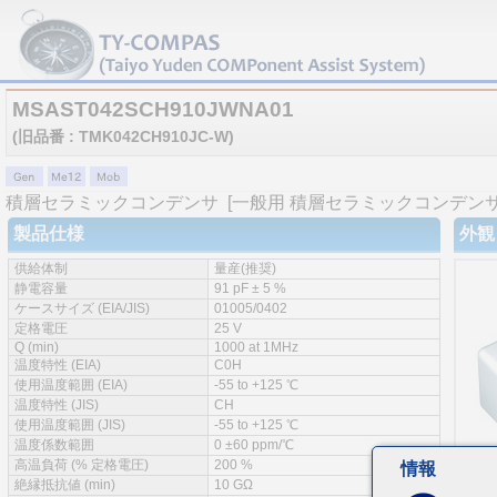
MSAST042SCH910JWNA01
(旧品番 : TMK042CH910JC-W)
積層セラミックコンデンサ
[一般用 積層セラミックコンデンサ 
製品仕様
外観
供給体制
量産(推奨)
静電容量
91 pF ± 5 %
ケースサイズ (EIA/JIS)
01005/0402
定格電圧
25 V
Q (min)
1000 at 1MHz
温度特性 (EIA)
C0H
使用温度範囲 (EIA)
-55 to +125 ℃
温度特性 (JIS)
CH
使用温度範囲 (JIS)
-55 to +125 ℃
温度係数範囲
0 ±60 ppm/℃
高温負荷 (% 定格電圧)
200 %
情報
絶縁抵抗値 (min)
10 GΩ