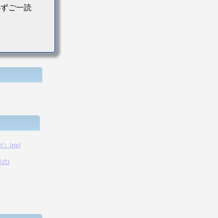
必ずご一読
[zip]
形式]