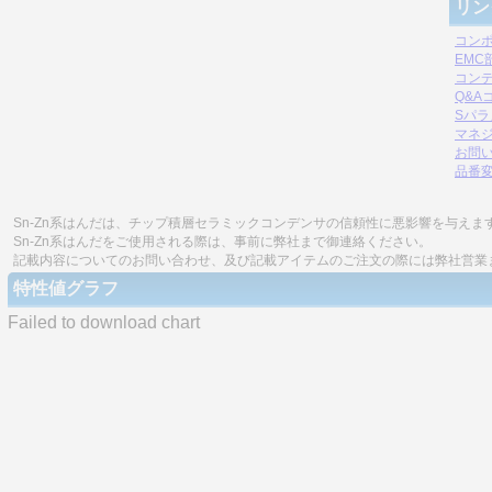
リン
コン
EM
コン
Q&A
Sパ
マネジ
お問
品番
Sn-Zn系はんだは、チップ積層セラミックコンデンサの信頼性に悪影響を与えま
Sn-Zn系はんだをご使用される際は、事前に弊社まで御連絡ください。
記載内容についてのお問い合わせ、及び記載アイテムのご注文の際には弊社営業
特性値グラフ
Failed to download chart