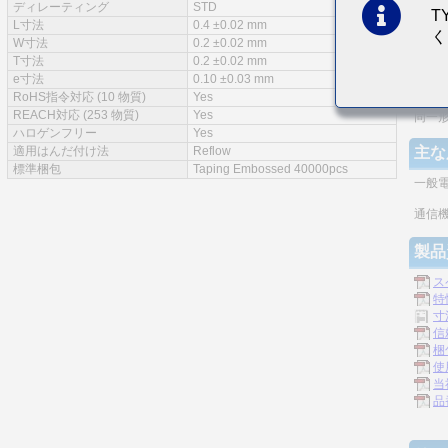
ディレーティング
STD
T
特徴
L寸法
0.4 ±0.02 mm
く
W寸法
0.2 ±0.02 mm
実装
T寸法
0.2 ±0.02 mm
e寸法
0.10 ±0.03 mm
モノ
RoHS指令対応 (10 物質)
Yes
REACH対応 (253 物質)
Yes
同一
ハロゲンフリー
Yes
適用はんだ付け法
Reflow
主な
標準梱包
Taping Embossed 40000pcs
一般
通信機
製品
ス
特
寸
信
梱
使
当
品