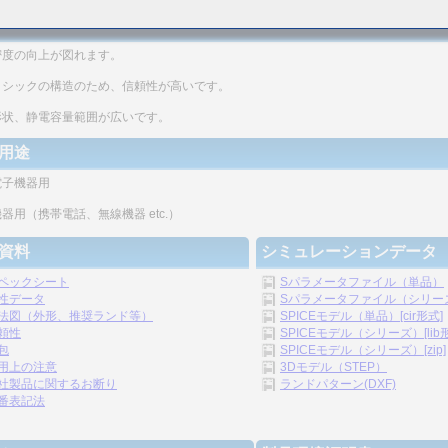
密度の向上が図れます。
リシックの構造のため、信頼性が高いです。
形状、静電容量範囲が広いです。
用途
電子機器用
器用（携帯電話、無線機器 etc.）
資料
シミュレーションデータ
ペックシート
Sパラメータファイル（単品）
性データ
Sパラメータファイル（シリーズ）
法図（外形、推奨ランド等）
SPICEモデル（単品）[cir形式]
頼性
SPICEモデル（シリーズ）[lib
包
SPICEモデル（シリーズ）[zip]
用上の注意
3Dモデル（STEP）
社製品に関するお断り
ランドパターン(DXF)
番表記法