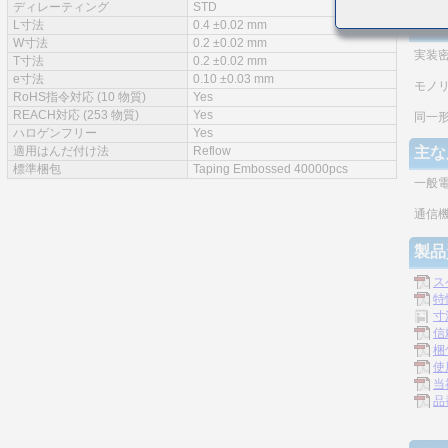
ディレーティング
STD
特徴
L寸法
0.4 ±0.02 mm
W寸法
0.2 ±0.02 mm
実装
T寸法
0.2 ±0.02 mm
e寸法
0.10 ±0.03 mm
モノ
RoHS指令対応 (10 物質)
Yes
REACH対応 (253 物質)
Yes
同一
ハロゲンフリー
Yes
適用はんだ付け法
Reflow
主な
標準梱包
Taping Embossed 40000pcs
一般
通信機
製品
ス
特
寸
信
梱
使
当
品