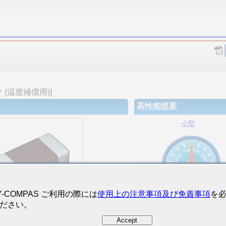
(温度補償用)]
高性能提案
小型
狭公差
Y-COMPAS ご利用の際には
使用上の注意事項及び免責事項
を
ださい。
大容量
Accept