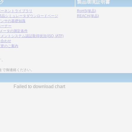
ク
製品環境証明書
ポーネントライブラリ
RoHS(単品)
C部品シミュレータダウンロードページ
REACH(単品)
デンサの基礎知識
コーナー
ラメータの測定条件
メントシステム認証取得状況(ISO, IATF)
い合わせ
変更のご案内
す。
まで御連絡ください。
Failed to download chart