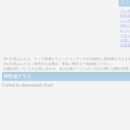
リン
コン
EM
コン
Q&A
Sパ
マネジ
お問
品番
Sn-Zn系はんだは、チップ積層セラミックコンデンサの信頼性に悪影響を与えま
Sn-Zn系はんだをご使用される際は、事前に弊社まで御連絡ください。
記載内容についてのお問い合わせ、及び記載アイテムのご注文の際には弊社営業
特性値グラフ
Failed to download chart