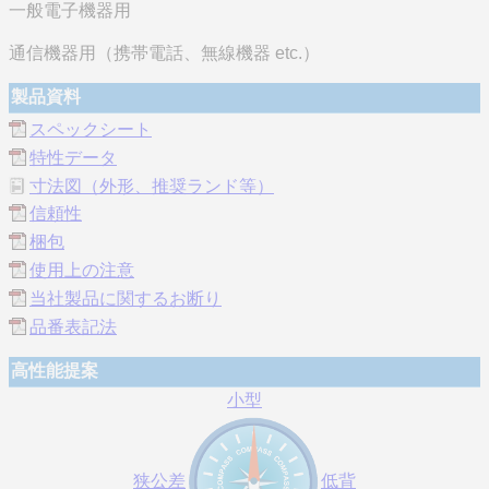
一般電子機器用
通信機器用（携帯電話、無線機器 etc.）
製品資料
スペックシート
特性データ
寸法図（外形、推奨ランド等）
信頼性
梱包
使用上の注意
当社製品に関するお断り
品番表記法
高性能提案
小型
狭公差
低背