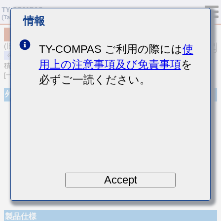
情報
MSAST063SCG060CFNA01
(旧品番 TMK063CG060CT-F)
TY-COMPAS ご利用の際には
使
用上の注意事項及び免責事項
を
積層セラミックコンデンサ
[一般用 積層セラミックコンデンサ (温度補償用)]
必ずご一読ください。
外観
Accept
製品仕様