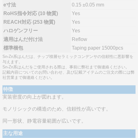
e寸法
0.15 ±0.05 mm
RoHS指令対応 (10 物質)
Yes
REACH対応 (253 物質)
Yes
ハロゲンフリー
Yes
適用はんだ付け法
Reflow
標準梱包
Taping paper 15000pcs
Sn-Zn系はんだは、チップ積層セラミックコンデンサの信頼性に悪影響を
与えます。
Sn-Zn系はんだをご使用される際は、事前に弊社まで御連絡ください。
記載内容についてのお問い合わせ、及び記載アイテムのご注文の際には弊
社営業まで御連絡ください。
特徴
実装密度の向上が図れます。
モノリシックの構造のため、信頼性が高いです。
同一形状、静電容量範囲が広いです。
主な用途