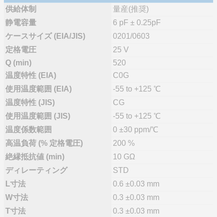
供給体制
量産(推奨)
静電容量
6 pF ± 0.25pF
ケースサイズ (EIA/JIS)
0201/0603
定格電圧
25 V
Q (min)
520
温度特性 (EIA)
C0G
使用温度範囲 (EIA)
-55 to +125 ℃
温度特性 (JIS)
CG
使用温度範囲 (JIS)
-55 to +125 ℃
温度係数範囲
0 ±30 ppm/℃
高温負荷 (% 定格電圧)
200 %
絶縁抵抗値 (min)
10 GΩ
ディレーティング
STD
L寸法
0.6 ±0.03 mm
W寸法
0.3 ±0.03 mm
T寸法
0.3 ±0.03 mm