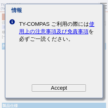
情報
MSAST063SCG200JFNA01
(旧品番 TMK063CG200JT-F)
TY-COMPAS ご利用の際には
使
用上の注意事項及び免責事項
を
積層セラミックコンデンサ
[一般用 積層セラミックコンデンサ (温度補償用)]
必ずご一読ください。
外観
Accept
製品仕様