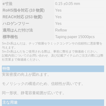
e寸法
0.15 ±0.05 mm
RoHS指令対応 (10 物質)
Yes
REACH対応 (253 物質)
Yes
ハロゲンフリー
Yes
適用はんだ付け法
Reflow
標準梱包
Taping paper 15000pcs
Sn-Zn系はんだは、チップ積層セラミックコンデンサの信頼性に悪影響を
与えます。
Sn-Zn系はんだをご使用される際は、事前に弊社まで御連絡ください。
記載内容についてのお問い合わせ、及び記載アイテムのご注文の際には弊
社営業まで御連絡ください。
特徴
実装密度の向上が図れます。
モノリシックの構造のため、信頼性が高いです。
同一形状、静電容量範囲が広いです。
主な用途