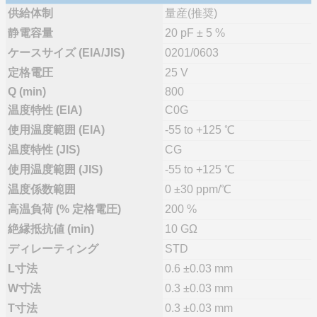
供給体制
量産(推奨)
静電容量
20 pF ± 5 %
ケースサイズ (EIA/JIS)
0201/0603
定格電圧
25 V
Q (min)
800
温度特性 (EIA)
C0G
使用温度範囲 (EIA)
-55 to +125 ℃
温度特性 (JIS)
CG
使用温度範囲 (JIS)
-55 to +125 ℃
温度係数範囲
0 ±30 ppm/℃
高温負荷 (% 定格電圧)
200 %
絶縁抵抗値 (min)
10 GΩ
ディレーティング
STD
L寸法
0.6 ±0.03 mm
W寸法
0.3 ±0.03 mm
T寸法
0.3 ±0.03 mm