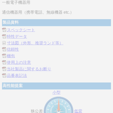
一般電子機器用
通信機器用（携帯電話、無線機器 etc.）
製品資料
スペックシート
特性データ
寸法図（外形、推奨ランド等）
信頼性
梱包
使用上の注意
当社製品に関するお断り
品番表記法
高性能提案
小型
狭公差
低背