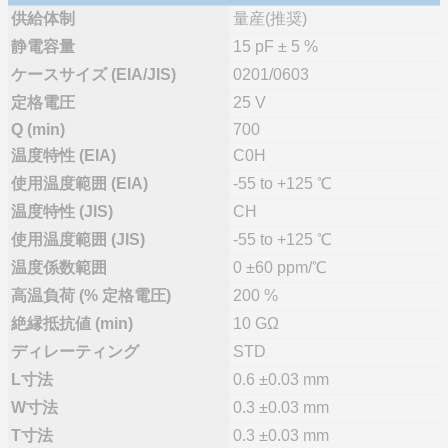
供給体制
量産(推奨)
静電容量
15 pF ± 5 %
ケースサイズ (EIA/JIS)
0201/0603
定格電圧
25 V
Q (min)
700
温度特性 (EIA)
C0H
使用温度範囲 (EIA)
-55 to +125 ℃
温度特性 (JIS)
CH
使用温度範囲 (JIS)
-55 to +125 ℃
温度係数範囲
0 ±60 ppm/℃
高温負荷 (% 定格電圧)
200 %
絶縁抵抗値 (min)
10 GΩ
ディレーティング
STD
L寸法
0.6 ±0.03 mm
W寸法
0.3 ±0.03 mm
T寸法
0.3 ±0.03 mm