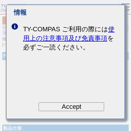
情報
MSAST063SCH150JFNA01
(旧品番 TMK063CH150JT-F)
TY-COMPAS ご利用の際には
使
用上の注意事項及び免責事項
を
積層セラミックコンデンサ
[一般用 積層セラミックコンデンサ (温度補償用)]
必ずご一読ください。
外観
Accept
製品仕様