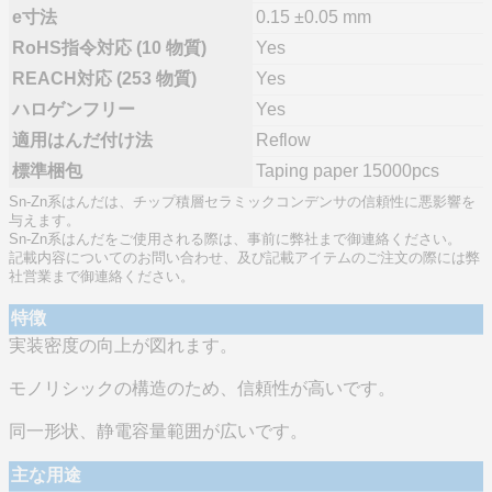
e寸法
0.15 ±0.05 mm
RoHS指令対応 (10 物質)
Yes
REACH対応 (253 物質)
Yes
ハロゲンフリー
Yes
適用はんだ付け法
Reflow
標準梱包
Taping paper 15000pcs
Sn-Zn系はんだは、チップ積層セラミックコンデンサの信頼性に悪影響を
与えます。
Sn-Zn系はんだをご使用される際は、事前に弊社まで御連絡ください。
記載内容についてのお問い合わせ、及び記載アイテムのご注文の際には弊
社営業まで御連絡ください。
特徴
実装密度の向上が図れます。
モノリシックの構造のため、信頼性が高いです。
同一形状、静電容量範囲が広いです。
主な用途