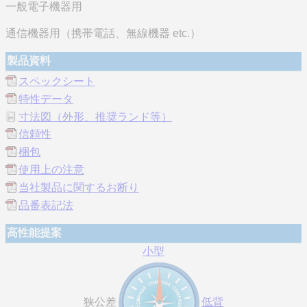
一般電子機器用
通信機器用（携帯電話、無線機器 etc.）
製品資料
スペックシート
特性データ
寸法図（外形、推奨ランド等）
信頼性
梱包
使用上の注意
当社製品に関するお断り
品番表記法
高性能提案
小型
狭公差
低背