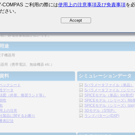
Y-COMPAS ご利用の際には
使用上の注意事項及び免責事項
を
ださい。
密度の向上が図れます。
Accept
リシックの構造のため、信頼性が高いです。
形状、静電容量範囲が広いです。
用途
電子機器用
器用（携帯電話、無線機器 etc.）
資料
シミュレーションデータ
ペックシート
Sパラメータファイル（単品）
性データ
Sパラメータファイル（シリーズ）
法図（外形、推奨ランド等）
SPICEモデル（単品）[cir形式]
頼性
SPICEモデル（シリーズ）[lib
包
SPICEモデル（シリーズ）[zip]
用上の注意
3Dモデル（STEP）
社製品に関するお断り
ランドパターン(DXF)
番表記法