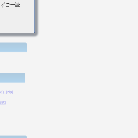
必ずご一読
[zip]
形式]