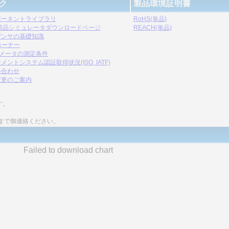
ク
製品環境証明書
ポーネントライブラリ
RoHS(単品)
C部品シミュレータダウンロードページ
REACH(単品)
デンサの基礎知識
コーナー
ラメータの測定条件
メントシステム認証取得状況(ISO, IATF)
い合わせ
変更のご案内
す。
まで御連絡ください。
Failed to download chart