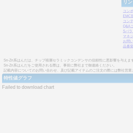
リン
コン
EM
コン
Q&A
Sパ
マネジ
お問
品番
Sn-Zn系はんだは、チップ積層セラミックコンデンサの信頼性に悪影響を与えま
Sn-Zn系はんだをご使用される際は、事前に弊社まで御連絡ください。
記載内容についてのお問い合わせ、及び記載アイテムのご注文の際には弊社営業
特性値グラフ
Failed to download chart