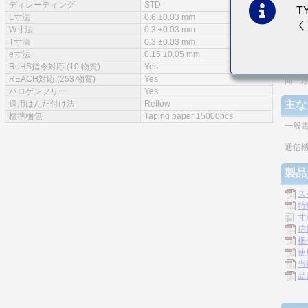
ディレーティング
STD
T
特徴
L寸法
0.6 ±0.03 mm
く
W寸法
0.3 ±0.03 mm
実装
T寸法
0.3 ±0.03 mm
e寸法
0.15 ±0.05 mm
モノ
RoHS指令対応 (10 物質)
Yes
REACH対応 (253 物質)
Yes
同一
ハロゲンフリー
Yes
適用はんだ付け法
Reflow
主な
標準梱包
Taping paper 15000pcs
一般
通信機
製品
ス
特
寸
信
梱
使
当
品