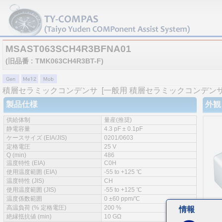
MSAST063SCH4R3BFNA01
(旧品番 : TMK063CH4R3BT-F)
積層セラミックコンデンサ
[一般用 積層セラミックコンデンサ 
製品仕様
外観
供給体制
量産(推奨)
静電容量
4.3 pF ± 0.1pF
ケースサイズ (EIA/JIS)
0201/0603
定格電圧
25 V
Q (min)
486
温度特性 (EIA)
C0H
使用温度範囲 (EIA)
-55 to +125 ℃
温度特性 (JIS)
CH
使用温度範囲 (JIS)
-55 to +125 ℃
温度係数範囲
0 ±60 ppm/℃
高温負荷 (% 定格電圧)
200 %
情報
絶縁抵抗値 (min)
10 GΩ