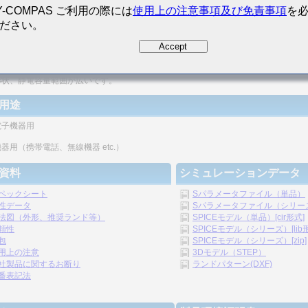
Y-COMPAS ご利用の際には
使用上の注意事項及び免責事項
を
ださい。
密度の向上が図れます。
Accept
リシックの構造のため、信頼性が高いです。
形状、静電容量範囲が広いです。
用途
電子機器用
器用（携帯電話、無線機器 etc.）
資料
シミュレーションデータ
ペックシート
Sパラメータファイル（単品）
性データ
Sパラメータファイル（シリーズ）
法図（外形、推奨ランド等）
SPICEモデル（単品）[cir形式]
頼性
SPICEモデル（シリーズ）[lib
包
SPICEモデル（シリーズ）[zip]
用上の注意
3Dモデル（STEP）
社製品に関するお断り
ランドパターン(DXF)
番表記法