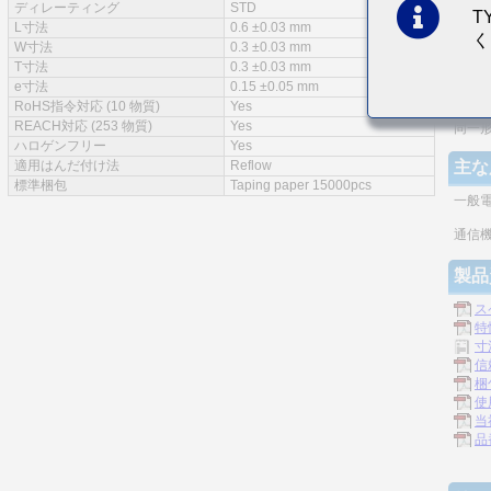
ディレーティング
STD
T
特徴
L寸法
0.6 ±0.03 mm
く
W寸法
0.3 ±0.03 mm
実装
T寸法
0.3 ±0.03 mm
e寸法
0.15 ±0.05 mm
モノ
RoHS指令対応 (10 物質)
Yes
REACH対応 (253 物質)
Yes
同一
ハロゲンフリー
Yes
適用はんだ付け法
Reflow
主な
標準梱包
Taping paper 15000pcs
一般
通信機
製品
ス
特
寸
信
梱
使
当
品