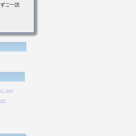
必ずご一読
[zip]
形式]