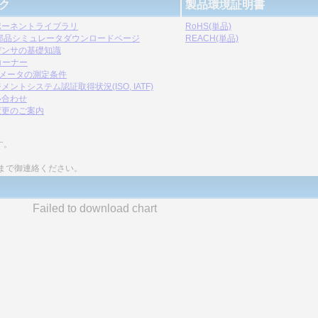
ク
製品環境証明書
ポーネントライブラリ
RoHS(単品)
C部品シミュレータダウンロードページ
REACH(単品)
デンサの基礎知識
コーナー
ラメータの測定条件
メントシステム認証取得状況(ISO, IATF)
い合わせ
変更のご案内
す。
まで御連絡ください。
Failed to download chart