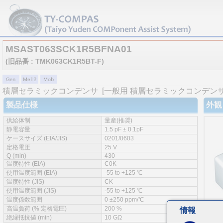
MSAST063SCK1R5BFNA01
(旧品番 : TMK063CK1R5BT-F)
積層セラミックコンデンサ
[一般用 積層セラミックコンデンサ 
製品仕様
外観
供給体制
量産(推奨)
静電容量
1.5 pF ± 0.1pF
ケースサイズ (EIA/JIS)
0201/0603
定格電圧
25 V
Q (min)
430
温度特性 (EIA)
C0K
使用温度範囲 (EIA)
-55 to +125 ℃
温度特性 (JIS)
CK
使用温度範囲 (JIS)
-55 to +125 ℃
温度係数範囲
0 ±250 ppm/℃
高温負荷 (% 定格電圧)
200 %
情報
絶縁抵抗値 (min)
10 GΩ