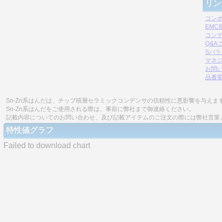
リン
コン
EM
コン
Q&A
Sパ
マネジ
お問
品番
Sn-Zn系はんだは、チップ積層セラミックコンデンサの信頼性に悪影響を与えま
Sn-Zn系はんだをご使用される際は、事前に弊社まで御連絡ください。
記載内容についてのお問い合わせ、及び記載アイテムのご注文の際には弊社営業
特性値グラフ
Failed to download chart