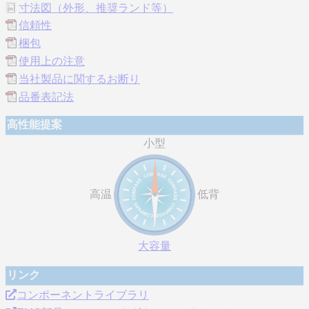
寸法図（外形、推奨ランド等）
信頼性
梱包
使用上の注意
当社製品に関するお断り
品番表記法
高性能提案
小型
高温
低背
大容量
リンク
コンポーネントライブラリ