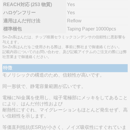
REACH対応 (253 物質)
Yes
ハロゲンフリー
Yes
適用はんだ付け法
Reflow
標準梱包
Taping Paper 10000pcs
Sn-Zn系はんだは、チップ積層セラミックコンデンサの信頼性に悪影響を
与えます。
Sn-Zn系はんだをご使用される際は、事前に弊社まで御連絡ください。
記載内容についてのお問い合わせ、及び記載アイテムのご注文の際には弊
社営業まで御連絡ください。
特徴
モノリシックの構造のため、信頼性が高いです。
同一形状で、静電容量範囲が広いです。
電極にNi金属を使用し、端子電極部にメッキをしてあること
により、はんだ付け性および
耐熱性にすぐれ、マイグレーションもほとんど発生せず、高
い信頼性を示します。
等価直列抵抗(ESR)が小さく、ノイズ吸収性にすぐれていま