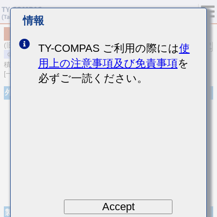
情報
MSAST105SB7104KFNB25
(旧品番 TMK105B7104KV-FR)
TY-COMPAS ご利用の際には
使
用上の注意事項及び免責事項
を
積層セラミックコンデンサ
[一般用 積層セラミックコンデンサ (高誘電率系)]
必ずご一読ください。
外観
Accept
製品仕様