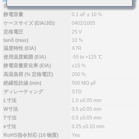
供給体制
量産(推奨)
静電容量
0.1 uF ± 10 %
ケースサイズ (EIA/JIS)
0402/1005
定格電圧
25 V
tanδ (max)
10 %
温度特性 (EIA)
X7R
使用温度範囲 (EIA)
-55 to +125 ℃
静電容量変化率 (EIA)
±15 %
高温負荷 (% 定格電圧)
200 %
絶縁抵抗値 (min)
500 MΩ·μF
ディレーティング
STD
L寸法
1.0 ±0.05 mm
W寸法
0.5 ±0.05 mm
T寸法
0.5 ±0.05 mm
e寸法
0.25 ±0.10 mm
RoHS指令対応 (10 物質)
Yes