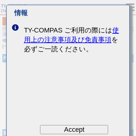
情報
MSAST105SB7152KFNA01
(旧品番 TMK105B7152KV-F)
TY-COMPAS ご利用の際には
使
用上の注意事項及び免責事項
を
積層セラミックコンデンサ
[一般用 積層セラミックコンデンサ (高誘電率系)]
必ずご一読ください。
外観
Accept
製品仕様