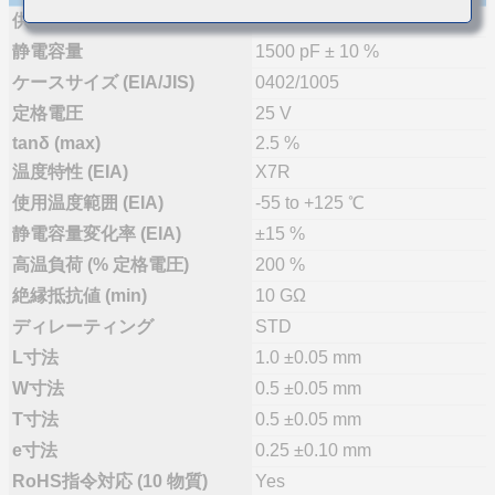
供給体制
量産
静電容量
1500 pF ± 10 %
ケースサイズ (EIA/JIS)
0402/1005
定格電圧
25 V
tanδ (max)
2.5 %
温度特性 (EIA)
X7R
使用温度範囲 (EIA)
-55 to +125 ℃
静電容量変化率 (EIA)
±15 %
高温負荷 (% 定格電圧)
200 %
絶縁抵抗値 (min)
10 GΩ
ディレーティング
STD
L寸法
1.0 ±0.05 mm
W寸法
0.5 ±0.05 mm
T寸法
0.5 ±0.05 mm
e寸法
0.25 ±0.10 mm
RoHS指令対応 (10 物質)
Yes