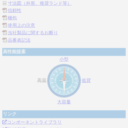
寸法図（外形、推奨ランド等）
信頼性
梱包
使用上の注意
当社製品に関するお断り
品番表記法
高性能提案
小型
高温
低背
大容量
リンク
コンポーネントライブラリ