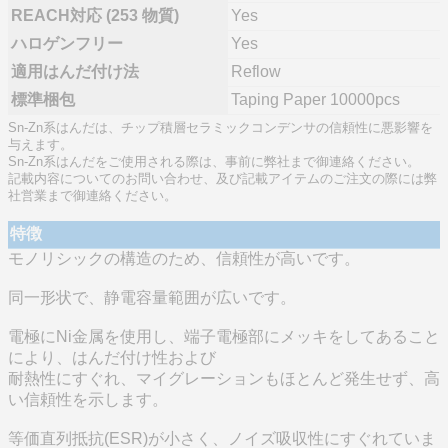
REACH対応 (253 物質)
Yes
ハロゲンフリー
Yes
適用はんだ付け法
Reflow
標準梱包
Taping Paper 10000pcs
Sn-Zn系はんだは、チップ積層セラミックコンデンサの信頼性に悪影響を
与えます。
Sn-Zn系はんだをご使用される際は、事前に弊社まで御連絡ください。
記載内容についてのお問い合わせ、及び記載アイテムのご注文の際には弊
社営業まで御連絡ください。
特徴
モノリシックの構造のため、信頼性が高いです。
同一形状で、静電容量範囲が広いです。
電極にNi金属を使用し、端子電極部にメッキをしてあること
により、はんだ付け性および
耐熱性にすぐれ、マイグレーションもほとんど発生せず、高
い信頼性を示します。
等価直列抵抗(ESR)が小さく、ノイズ吸収性にすぐれていま