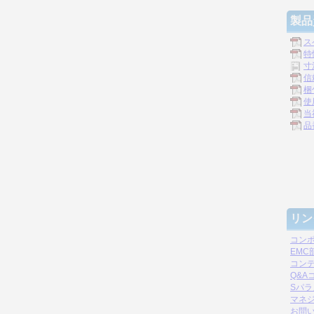
製品
ス
特
寸
信
梱
使
当
品
リン
コン
EM
コン
Q&A
Sパ
マネジ
お問