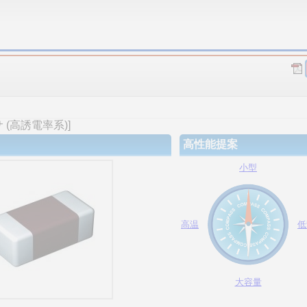
(高誘電率系)]
高性能提案
小型
高温
低
大容量