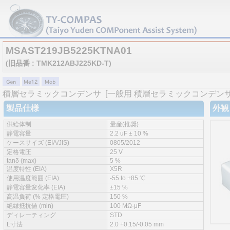
MSAST219JB5225KTNA01
(旧品番 : TMK212ABJ225KD-T)
積層セラミックコンデンサ
[一般用 積層セラミックコンデンサ 
製品仕様
外観
供給体制
量産(推奨)
静電容量
2.2 uF ± 10 %
ケースサイズ (EIA/JIS)
0805/2012
定格電圧
25 V
tanδ (max)
5 %
温度特性 (EIA)
X5R
使用温度範囲 (EIA)
-55 to +85 ℃
静電容量変化率 (EIA)
±15 %
高温負荷 (% 定格電圧)
150 %
絶縁抵抗値 (min)
100 MΩ·μF
ディレーティング
STD
L寸法
2.0 +0.15/-0.05 mm