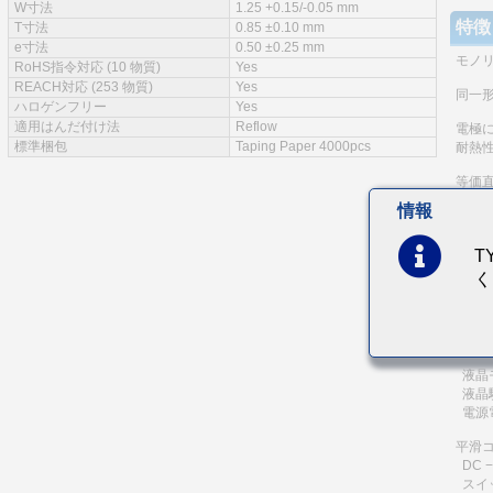
W寸法
1.25 +0.15/-0.05 mm
特徴
T寸法
0.85 ±0.10 mm
e寸法
0.50 ±0.25 mm
モノ
RoHS指令対応 (10 物質)
Yes
REACH対応 (253 物質)
Yes
同一
ハロゲンフリー
Yes
適用はんだ付け法
Reflow
電極
標準梱包
Taping Paper 4000pcs
耐熱
等価直
情報
主な
通信機
T
く
一般
デジ
電源
液晶
液晶
電源電
平滑
DC 
スイ