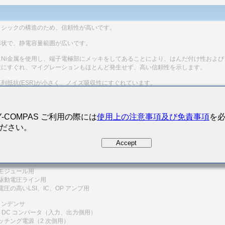
リシックの構造のため、信頼性が高いです。
形状で、静電容量範囲が広いです。
にNi金属を使用し、端子電極部にメッキをしてあることにより、はんだ付け性および
性にすぐれ、マイグレーションもほとんど発生せず、高い信頼性を示します。
列抵抗(ESR)が小さく、ノイズ吸収性にすぐれています。
用途
器用（携帯電話、無線機器 etc.）
Y-COMPAS ご利用の際には
使用上の注意事項及び免責事項
を
ださい。
電子機器用
Accept
タル回路全般
バイパスコンデンサ
モジュール用
駆動電圧ライン用
圧の高いLSI、IC、OP アンプ用
コンデンサ
− DC コンバータ（入力、出力側用）
ッチング電源（2 次側用）