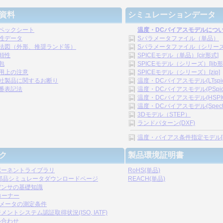
資料
シミュレーションデータ
ペックシート
温度・DCバイアスモデルにつ
性データ
Sパラメータファイル（単品）
法図（外形、推奨ランド等）
Sパラメータファイル（シリーズ）[
頼性
SPICEモデル（単品）[cir形式]
包
SPICEモデル（シリーズ）[lib形
用上の注意
SPICEモデル（シリーズ）[zip]
社製品に関するお断り
温度・DCバイアスモデル(LTspice)
番表記法
温度・DCバイアスモデル(PSpice)
温度・DCバイアスモデル(HSPICE)
温度・DCバイアスモデル(Spectre)
3Dモデル（STEP）
ランドパターン(DXF)
温度・バイアス条件指定モデル[.s2p,
ク
製品環境証明書
ポーネントライブラリ
RoHS(単品)
C部品シミュレータダウンロードページ
REACH(単品)
デンサの基礎知識
コーナー
ラメータの測定条件
メントシステム認証取得状況(ISO, IATF)
い合わせ