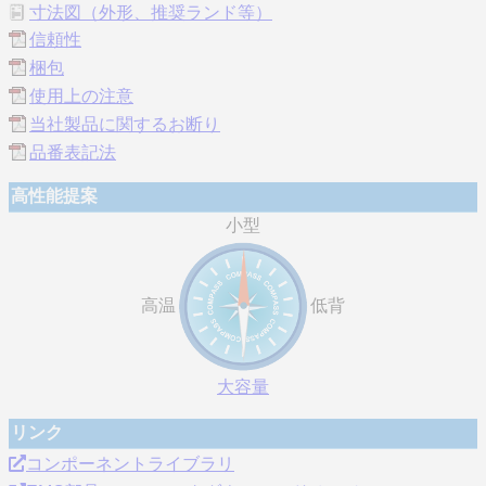
寸法図（外形、推奨ランド等）
信頼性
梱包
使用上の注意
当社製品に関するお断り
品番表記法
高性能提案
小型
高温
低背
大容量
リンク
コンポーネントライブラリ