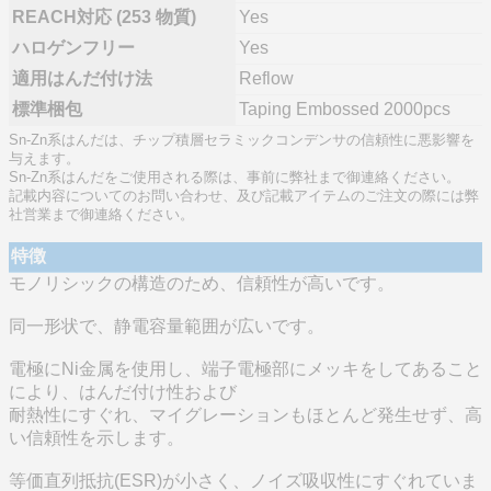
REACH対応 (253 物質)
Yes
ハロゲンフリー
Yes
適用はんだ付け法
Reflow
標準梱包
Taping Embossed 2000pcs
Sn-Zn系はんだは、チップ積層セラミックコンデンサの信頼性に悪影響を
与えます。
Sn-Zn系はんだをご使用される際は、事前に弊社まで御連絡ください。
記載内容についてのお問い合わせ、及び記載アイテムのご注文の際には弊
社営業まで御連絡ください。
特徴
モノリシックの構造のため、信頼性が高いです。
同一形状で、静電容量範囲が広いです。
電極にNi金属を使用し、端子電極部にメッキをしてあること
により、はんだ付け性および
耐熱性にすぐれ、マイグレーションもほとんど発生せず、高
い信頼性を示します。
等価直列抵抗(ESR)が小さく、ノイズ吸収性にすぐれていま