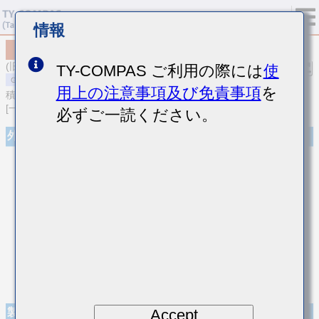
情報
MSAST32NSB7335KTNA01
(旧品番 TMK325B7335KN-T)
TY-COMPAS ご利用の際には
使
用上の注意事項及び免責事項
を
積層セラミックコンデンサ
[一般用 積層セラミックコンデンサ (高誘電率系)]
必ずご一読ください。
外観
Accept
製品仕様