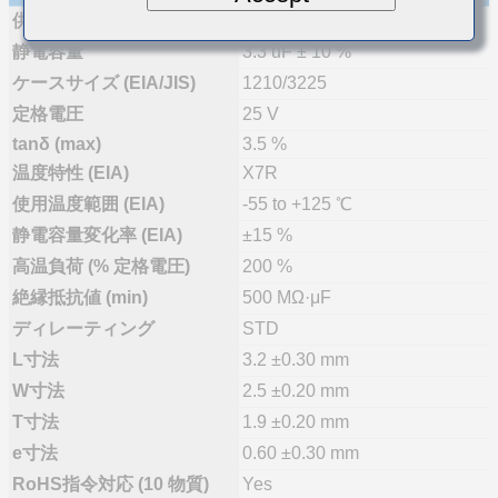
供給体制
量産(推奨)
静電容量
3.3 uF ± 10 %
ケースサイズ (EIA/JIS)
1210/3225
定格電圧
25 V
tanδ (max)
3.5 %
温度特性 (EIA)
X7R
使用温度範囲 (EIA)
-55 to +125 ℃
静電容量変化率 (EIA)
±15 %
高温負荷 (% 定格電圧)
200 %
絶縁抵抗値 (min)
500 MΩ·μF
ディレーティング
STD
L寸法
3.2 ±0.30 mm
W寸法
2.5 ±0.20 mm
T寸法
1.9 ±0.20 mm
e寸法
0.60 ±0.30 mm
RoHS指令対応 (10 物質)
Yes