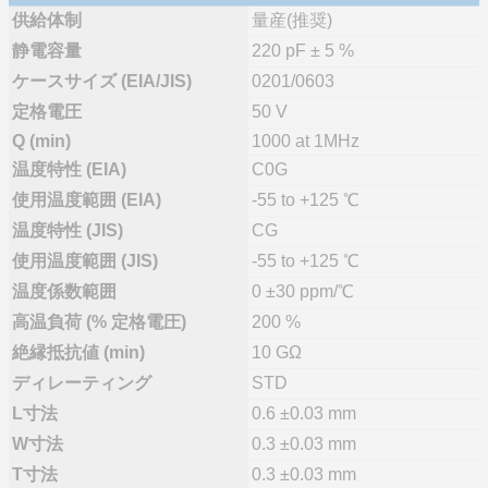
供給体制
量産(推奨)
静電容量
220 pF ± 5 %
ケースサイズ (EIA/JIS)
0201/0603
定格電圧
50 V
Q (min)
1000 at 1MHz
温度特性 (EIA)
C0G
使用温度範囲 (EIA)
-55 to +125 ℃
温度特性 (JIS)
CG
使用温度範囲 (JIS)
-55 to +125 ℃
温度係数範囲
0 ±30 ppm/℃
高温負荷 (% 定格電圧)
200 %
絶縁抵抗値 (min)
10 GΩ
ディレーティング
STD
L寸法
0.6 ±0.03 mm
W寸法
0.3 ±0.03 mm
T寸法
0.3 ±0.03 mm