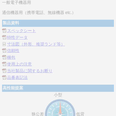
一般電子機器用
通信機器用（携帯電話、無線機器 etc.）
製品資料
スペックシート
特性データ
寸法図（外形、推奨ランド等）
信頼性
梱包
使用上の注意
当社製品に関するお断り
品番表記法
高性能提案
小型
狭公差
低背