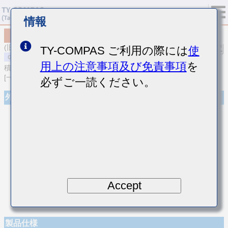
情報
MSASU063SCG221JFNA01
(旧品番 UMK063CG221JT-F)
TY-COMPAS ご利用の際には
使
用上の注意事項及び免責事項
を
積層セラミックコンデンサ
[一般用 積層セラミックコンデンサ (温度補償用)]
必ずご一読ください。
外観
Accept
製品仕様