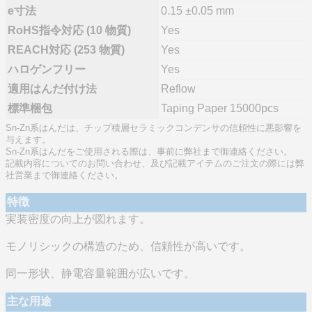
e寸法
0.15 ±0.05 mm
RoHS指令対応 (10 物質)
Yes
REACH対応 (253 物質)
Yes
ハロゲンフリー
Yes
適用はんだ付け法
Reflow
標準梱包
Taping Paper 15000pcs
Sn-Zn系はんだは、チップ積層セラミックコンデンサの信頼性に悪影響を
与えます。
Sn-Zn系はんだをご使用される際は、事前に弊社まで御連絡ください。
記載内容についてのお問い合わせ、及び記載アイテムのご注文の際には弊
社営業まで御連絡ください。
特徴
実装密度の向上が図れます。
モノリシックの構造のため、信頼性が高いです。
同一形状、静電容量範囲が広いです。
主な用途