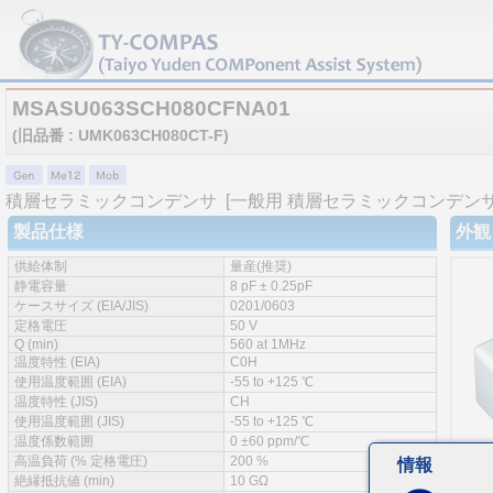
MSASU063SCH080CFNA01
(旧品番 : UMK063CH080CT-F)
積層セラミックコンデンサ
[一般用 積層セラミックコンデンサ 
製品仕様
外観
供給体制
量産(推奨)
静電容量
8 pF ± 0.25pF
ケースサイズ (EIA/JIS)
0201/0603
定格電圧
50 V
Q (min)
560 at 1MHz
温度特性 (EIA)
C0H
使用温度範囲 (EIA)
-55 to +125 ℃
温度特性 (JIS)
CH
使用温度範囲 (JIS)
-55 to +125 ℃
温度係数範囲
0 ±60 ppm/℃
高温負荷 (% 定格電圧)
200 %
情報
絶縁抵抗値 (min)
10 GΩ