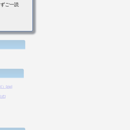
必ずご一読
[zip]
形式]