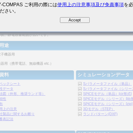
Y-COMPAS ご利用の際には
使用上の注意事項及び免責事項
を
ださい。
密度の向上が図れます。
Accept
リシックの構造のため、信頼性が高いです。
形状、静電容量範囲が広いです。
用途
電子機器用
器用（携帯電話、無線機器 etc.）
資料
シミュレーションデータ
ペックシート
Sパラメータファイル（単品）
性データ
Sパラメータファイル（シリーズ）
法図（外形、推奨ランド等）
SPICEモデル（単品）[cir形式]
頼性
SPICEモデル（シリーズ）[lib
包
SPICEモデル（シリーズ）[zip]
用上の注意
3Dモデル（STEP）
社製品に関するお断り
ランドパターン(DXF)
番表記法