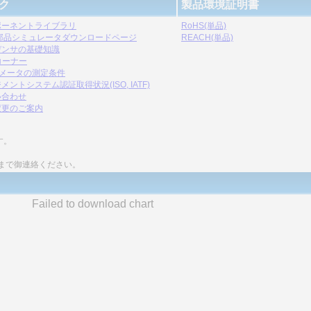
ク
製品環境証明書
ポーネントライブラリ
RoHS(単品)
C部品シミュレータダウンロードページ
REACH(単品)
デンサの基礎知識
コーナー
ラメータの測定条件
メントシステム認証取得状況(ISO, IATF)
い合わせ
変更のご案内
す。
まで御連絡ください。
Failed to download chart