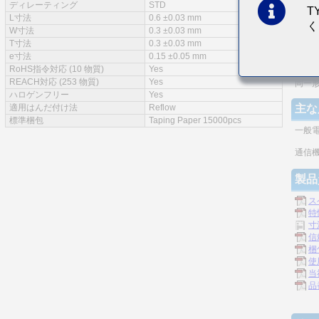
ディレーティング
STD
T
特徴
L寸法
0.6 ±0.03 mm
く
W寸法
0.3 ±0.03 mm
実装
T寸法
0.3 ±0.03 mm
e寸法
0.15 ±0.05 mm
モノ
RoHS指令対応 (10 物質)
Yes
REACH対応 (253 物質)
Yes
同一
ハロゲンフリー
Yes
適用はんだ付け法
Reflow
主な
標準梱包
Taping Paper 15000pcs
一般
通信機
製品
ス
特
寸
信
梱
使
当
品