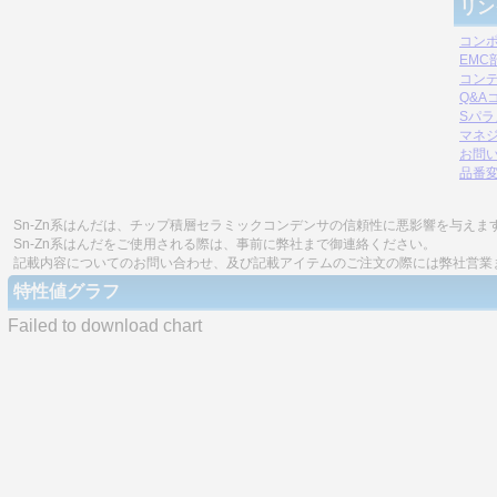
リン
コン
EM
コン
Q&A
Sパ
マネジ
お問
品番
Sn-Zn系はんだは、チップ積層セラミックコンデンサの信頼性に悪影響を与えま
Sn-Zn系はんだをご使用される際は、事前に弊社まで御連絡ください。
記載内容についてのお問い合わせ、及び記載アイテムのご注文の際には弊社営業
特性値グラフ
Failed to download chart