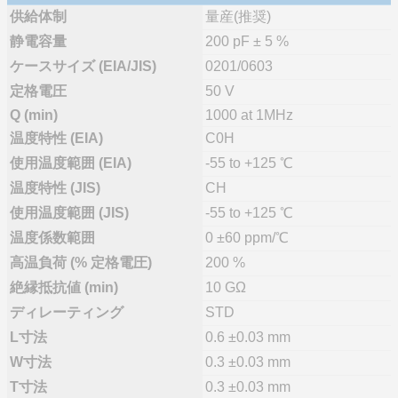
供給体制
量産(推奨)
静電容量
200 pF ± 5 %
ケースサイズ (EIA/JIS)
0201/0603
定格電圧
50 V
Q (min)
1000 at 1MHz
温度特性 (EIA)
C0H
使用温度範囲 (EIA)
-55 to +125 ℃
温度特性 (JIS)
CH
使用温度範囲 (JIS)
-55 to +125 ℃
温度係数範囲
0 ±60 ppm/℃
高温負荷 (% 定格電圧)
200 %
絶縁抵抗値 (min)
10 GΩ
ディレーティング
STD
L寸法
0.6 ±0.03 mm
W寸法
0.3 ±0.03 mm
T寸法
0.3 ±0.03 mm