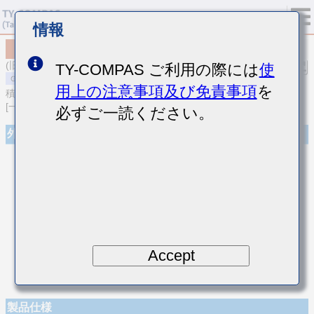
情報
MSASU063SCH201JFNA01
(旧品番 UMK063CH201JT-F)
TY-COMPAS ご利用の際には
使
用上の注意事項及び免責事項
を
積層セラミックコンデンサ
[一般用 積層セラミックコンデンサ (温度補償用)]
必ずご一読ください。
外観
Accept
製品仕様