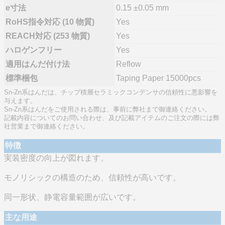
e寸法
0.15 ±0.05 mm
RoHS指令対応 (10 物質)
Yes
REACH対応 (253 物質)
Yes
ハロゲンフリー
Yes
適用はんだ付け法
Reflow
標準梱包
Taping Paper 15000pcs
Sn-Zn系はんだは、チップ積層セラミックコンデンサの信頼性に悪影響を
与えます。
Sn-Zn系はんだをご使用される際は、事前に弊社まで御連絡ください。
記載内容についてのお問い合わせ、及び記載アイテムのご注文の際には弊
社営業まで御連絡ください。
特徴
実装密度の向上が図れます。
モノリシックの構造のため、信頼性が高いです。
同一形状、静電容量範囲が広いです。
主な用途