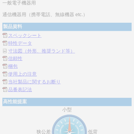
一般電子機器用
通信機器用（携帯電話、無線機器 etc.）
製品資料
スペックシート
特性データ
寸法図（外形、推奨ランド等）
信頼性
梱包
使用上の注意
当社製品に関するお断り
品番表記法
高性能提案
小型
狭公差
低背