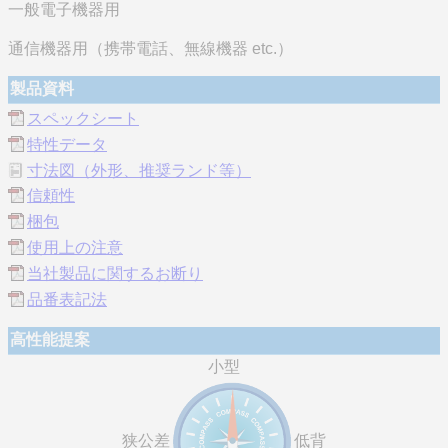
一般電子機器用
通信機器用（携帯電話、無線機器 etc.）
製品資料
スペックシート
特性データ
寸法図（外形、推奨ランド等）
信頼性
梱包
使用上の注意
当社製品に関するお断り
品番表記法
高性能提案
小型
狭公差
低背