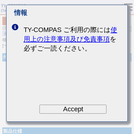
情報
MSASU063SCK2R4BFNA01
(旧品番 UMK063CK2R4BT-F)
TY-COMPAS ご利用の際には
使
用上の注意事項及び免責事項
を
積層セラミックコンデンサ
[一般用 積層セラミックコンデンサ (温度補償用)]
必ずご一読ください。
外観
Accept
製品仕様