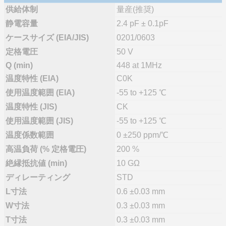
供給体制
量産(推奨)
静電容量
2.4 pF ± 0.1pF
ケースサイズ (EIA/JIS)
0201/0603
定格電圧
50 V
Q (min)
448 at 1MHz
温度特性 (EIA)
C0K
使用温度範囲 (EIA)
-55 to +125 ℃
温度特性 (JIS)
CK
使用温度範囲 (JIS)
-55 to +125 ℃
温度係数範囲
0 ±250 ppm/℃
高温負荷 (% 定格電圧)
200 %
絶縁抵抗値 (min)
10 GΩ
ディレーティング
STD
L寸法
0.6 ±0.03 mm
W寸法
0.3 ±0.03 mm
T寸法
0.3 ±0.03 mm