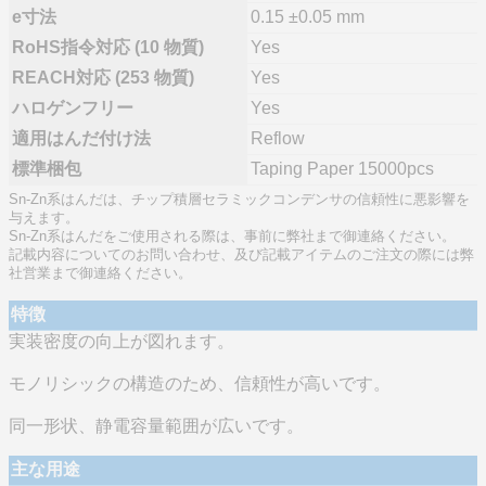
e寸法
0.15 ±0.05 mm
RoHS指令対応 (10 物質)
Yes
REACH対応 (253 物質)
Yes
ハロゲンフリー
Yes
適用はんだ付け法
Reflow
標準梱包
Taping Paper 15000pcs
Sn-Zn系はんだは、チップ積層セラミックコンデンサの信頼性に悪影響を
与えます。
Sn-Zn系はんだをご使用される際は、事前に弊社まで御連絡ください。
記載内容についてのお問い合わせ、及び記載アイテムのご注文の際には弊
社営業まで御連絡ください。
特徴
実装密度の向上が図れます。
モノリシックの構造のため、信頼性が高いです。
同一形状、静電容量範囲が広いです。
主な用途