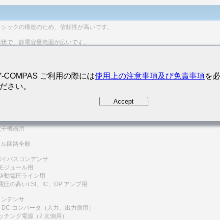
リシックの構造のため、信頼性が高いです。
形状で、静電容量範囲が広いです。
にNi金属を使用し、端子電極部にメッキをしてあることにより、はんだ付け性および
性にすぐれ、マイグレーションもほとんど発生せず、高い信頼性を示します。
Y-COMPAS ご利用の際には
使用上の注意事項及び免責事項
を
列抵抗(ESR)が小さく、ノイズ吸収性にすぐれています。
ださい。
用途
Accept
器用（携帯電話、無線機器 etc.）
電子機器用
タル回路全般
バイパスコンデンサ
モジュール用
駆動電圧ライン用
圧の高いLSI、IC、OP アンプ用
コンデンサ
− DC コンバータ（入力、出力側用）
ッチング電源（2 次側用）