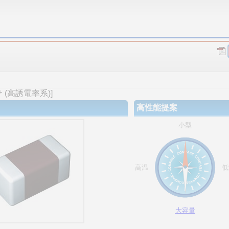
(高誘電率系)]
高性能提案
小型
高温
低
大容量