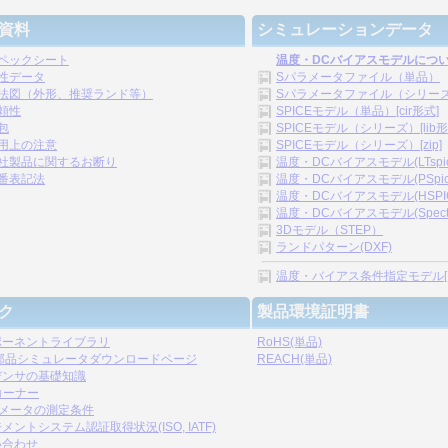
資料
シミュレーションデータ
ペックシート
温度・DCバイアスモデルにつ
性データ
Sパラメータファイル（単品）
法図（外形、推奨ランド等）
Sパラメータファイル（シリーズ）[
頼性
SPICEモデル（単品）[cir形式]
包
SPICEモデル（シリーズ）[lib形
用上の注意
SPICEモデル（シリーズ）[zip]
社製品に関するお断り
温度・DCバイアスモデル(LTspice)
番表記法
温度・DCバイアスモデル(PSpice)
温度・DCバイアスモデル(HSPICE)
温度・DCバイアスモデル(Spectre)
3Dモデル（STEP）
ランドパターン(DXF)
温度・バイアス条件指定モデル[.s2p,
ク
製品環境証明書
ポーネントライブラリ
RoHS(単品)
C部品シミュレータダウンロードページ
REACH(単品)
デンサの基礎知識
コーナー
ラメータの測定条件
メントシステム認証取得状況(ISO, IATF)
い合わせ