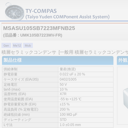
MSASU105SB7223MFNB25
(旧品番 : UMK105B7223MV-FR)
積層セラミックコンデンサ
[一般用 積層セラミックコンデンサ 
製品仕様
外観
供給体制
量産(推奨)
静電容量
0.022 uF ± 20 %
ケースサイズ (EIA/JIS)
0402/1005
定格電圧
50 V
tanδ (max)
10 %
温度特性 (EIA)
X7R
使用温度範囲 (EIA)
-55 to +125 ℃
静電容量変化率 (EIA)
±15 %
高温負荷 (% 定格電圧)
200 %
絶縁抵抗値 (min)
100 MΩ·μF
ディレーティング
STD
L寸法
1.0 ±0.05 mm