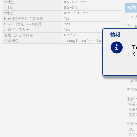
W寸法
0.5 ±0.05 mm
特徴
T寸法
0.5 ±0.05 mm
e寸法
0.25 ±0.10 mm
モノ
RoHS指令対応 (10 物質)
Yes
REACH対応 (253 物質)
Yes
同一
ハロゲンフリー
Yes
情報
適用はんだ付け法
Reflow
電極
標準梱包
Taping Paper 10000pcs
耐熱
T
等価直
く
主な
通信機
一般
デジ
電源
液晶
液晶
電源電
平滑
DC 
スイ