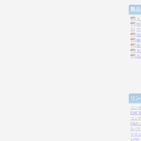
製品
ス
特
寸
信
梱
使
当
品
リン
コン
EM
コン
Q&A
Sパ
マネジ
お問