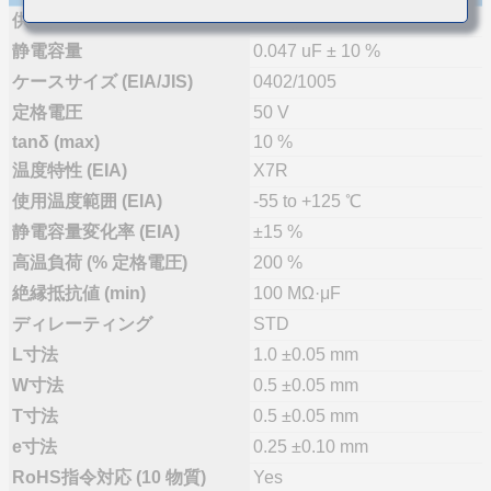
供給体制
量産(推奨)
静電容量
0.047 uF ± 10 %
ケースサイズ (EIA/JIS)
0402/1005
定格電圧
50 V
tanδ (max)
10 %
温度特性 (EIA)
X7R
使用温度範囲 (EIA)
-55 to +125 ℃
静電容量変化率 (EIA)
±15 %
高温負荷 (% 定格電圧)
200 %
絶縁抵抗値 (min)
100 MΩ·μF
ディレーティング
STD
L寸法
1.0 ±0.05 mm
W寸法
0.5 ±0.05 mm
T寸法
0.5 ±0.05 mm
e寸法
0.25 ±0.10 mm
RoHS指令対応 (10 物質)
Yes