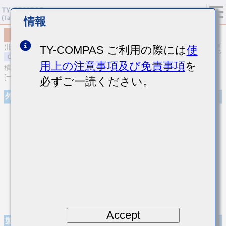
情報
MSASU105SB7473KFNB25
(旧品番 UMK105B7473KV-FR)
TY-COMPAS ご利用の際には
使
用上の注意事項及び免責事項
を
積層セラミックコンデンサ
[一般用 積層セラミックコンデンサ (高誘電率系)]
必ずご一読ください。
外観
Accept
製品仕様