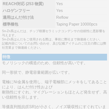
REACH対応 (253 物質)
Yes
ハロゲンフリー
Yes
適用はんだ付け法
Reflow
標準梱包
Taping Paper 10000pcs
Sn-Zn系はんだは、チップ積層セラミックコンデンサの信頼性に悪影響を
与えます。
Sn-Zn系はんだをご使用される際は、事前に弊社まで御連絡ください。
記載内容についてのお問い合わせ、及び記載アイテムのご注文の際には弊
社営業まで御連絡ください。
特徴
モノリシックの構造のため、信頼性が高いです。
同一形状で、静電容量範囲が広いです。
電極にNi金属を使用し、端子電極部にメッキをしてあること
により、はんだ付け性および
耐熱性にすぐれ、マイグレーションもほとんど発生せず、高
い信頼性を示します。
等価直列抵抗(ESR)が小さく、ノイズ吸収性にすぐれていま