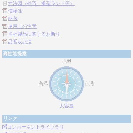
寸法図（外形、推奨ランド等）
信頼性
梱包
使用上の注意
当社製品に関するお断り
品番表記法
高性能提案
小型
高温
低背
大容量
リンク
コンポーネントライブラリ