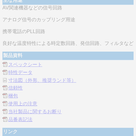
主な用途
AV関連機器などの信号回路
アナログ信号のカップリング用途
携帯電話のPLL回路
良好な温度特性による時定数回路、発信回路、フィルタなど
製品資料
スペックシート
特性データ
寸法図（外形、推奨ランド等）
信頼性
梱包
使用上の注意
当社製品に関するお断り
品番表記法
リンク