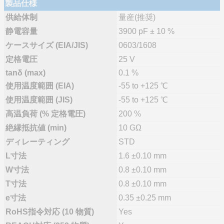
製品仕様
供給体制
量産(推奨)
静電容量
3900 pF ± 10 %
ケースサイズ (EIA/JIS)
0603/1608
定格電圧
25 V
tanδ (max)
0.1 %
使用温度範囲 (EIA)
-55 to +125 ℃
使用温度範囲 (JIS)
-55 to +125 ℃
高温負荷 (% 定格電圧)
200 %
絶縁抵抗値 (min)
10 GΩ
ディレーティング
STD
L寸法
1.6 ±0.10 mm
W寸法
0.8 ±0.10 mm
T寸法
0.8 ±0.10 mm
e寸法
0.35 ±0.25 mm
RoHS指令対応 (10 物質)
Yes