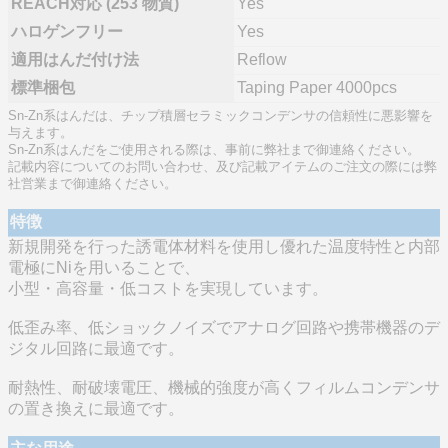
REACH対応 (253 物質)
Yes
ハロゲンフリー
Yes
適用はんだ付け法
Reflow
標準梱包
Taping Paper 4000pcs
Sn-Zn系はんだは、チップ積層セラミックコンデンサの信頼性に悪影響を
与えます。
Sn-Zn系はんだをご使用される際は、事前に弊社まで御連絡ください。
記載内容についてのお問い合わせ、及び記載アイテムのご注文の際には弊
社営業まで御連絡ください。
特徴
新規開発を行った誘電体材料を使用し優れた温度特性と内部
電極にNiを用いることで、
小型・高容量・低コストを実現しています。
低歪み率、低ショックノイズでアナログ回路や携帯機器のデ
ジタル回路に最適です。
耐熱性、耐破壊電圧、機械的強度が高くフィルムコンデンサ
の置き換えに最適です。