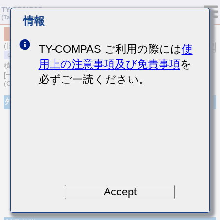
情報
MSAYT168SSD392KTNA01
(旧品番 TMK107SD392KA-T)
TY-COMPAS ご利用の際には
使
用上の注意事項及び免責事項
を
積層セラミックコンデンサ
[一般用 低歪設計/音鳴/良バイアス積層セラミックコンデンサ
必ずご一読ください。
(CFCAP)]
外観
Accept