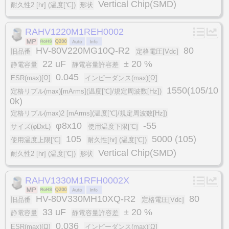
Vertical Chip(SMD)
耐久性2 [hr] (温度[℃])
形状
RAHV1220M1REH0002
HV-80V220MG10Q-R2
80
旧品番
定格電圧[Vdc]
22 uF
± 20 %
静電容量
静電容量許容差
0.045
ESR(max)[Ω]
インピーダンス(max)[Ω]
1550(105/10
定格リプル(max)[mArms](温度[℃]/規定周波数[Hz])
0k)
定格リプル(max)2 [mArms](温度[℃]/規定周波数[Hz])
φ8x10
-55
サイズ(φDxL)
使用温度下限[℃]
105
5000 (105)
使用温度上限[℃]
耐久性[hr] (温度[℃])
Vertical Chip(SMD)
耐久性2 [hr] (温度[℃])
形状
RAHV1330M1RFH0002X
HV-80V330MH10XQ-R2
80
旧品番
定格電圧[Vdc]
33 uF
± 20 %
静電容量
静電容量許容差
0.036
ESR(max)[Ω]
インピーダンス(max)[Ω]