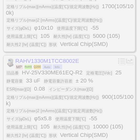
1700(105/10
定格リプル(max)[mArms](温度[℃]/規定周波数[Hz])
0k)
定格リプル(max)2 [mArms](温度[℃]/規定周波数[Hz])
φ10x10
-55
サイズ(φDxL)
使用温度下限[℃]
105
5000 (105)
使用温度上限[℃]
耐久性[hr] (温度[℃])
Vertical Chip(SMD)
耐久性2 [hr] (温度[℃])
形状
RAHV1330M1TCC8002E
HV-25V330ME61EQ-R2
25
旧品番
定格電圧[Vdc]
33 uF
± 20 %
静電容量
静電容量許容差
0.08
ESR(max)[Ω]
インピーダンス(max)[Ω]
900(105/100
定格リプル(max)[mArms](温度[℃]/規定周波数[Hz])
k)
定格リプル(max)2 [mArms](温度[℃]/規定周波数[Hz])
φ5x5.8
-55
サイズ(φDxL)
使用温度下限[℃]
105
10000 (105)
使用温度上限[℃]
耐久性[hr] (温度[℃])
Vertical Chip(SMD)
耐久性2 [hr] (温度[℃])
形状