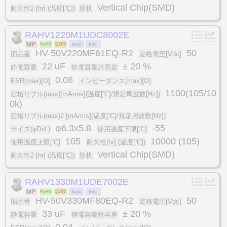
Vertical Chip(SMD)
耐久性2 [hr] (温度[℃])
形状
RAHV1220M1UDC8002E
HV-50V220MF61EQ-R2
50
旧品番
定格電圧[Vdc]
22 uF
± 20 %
静電容量
静電容量許容差
0.08
ESR(max)[Ω]
インピーダンス(max)[Ω]
1100(105/10
定格リプル(max)[mArms](温度[℃]/規定周波数[Hz])
0k)
定格リプル(max)2 [mArms](温度[℃]/規定周波数[Hz])
φ6.3x5.8
-55
サイズ(φDxL)
使用温度下限[℃]
105
10000 (105)
使用温度上限[℃]
耐久性[hr] (温度[℃])
Vertical Chip(SMD)
耐久性2 [hr] (温度[℃])
形状
RAHV1330M1UDE7002E
HV-50V330MF80EQ-R2
50
旧品番
定格電圧[Vdc]
33 uF
± 20 %
静電容量
静電容量許容差