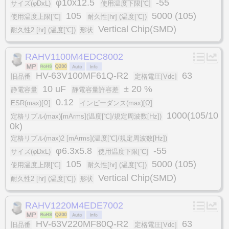
φ10x12.5
-55
サイズ(φDxL)
使用温度下限[℃]
105
5000 (105)
使用温度上限[℃]
耐久性[hr] (温度[℃])
Vertical Chip(SMD)
耐久性2 [hr] (温度[℃])
形状
RAHV1100M4EDC8002
HV-63V100MF61Q-R2
63
旧品番
定格電圧[Vdc]
10 uF
± 20 %
静電容量
静電容量許容差
0.12
ESR(max)[Ω]
インピーダンス(max)[Ω]
1000(105/10
定格リプル(max)[mArms](温度[℃]/規定周波数[Hz])
0k)
定格リプル(max)2 [mArms](温度[℃]/規定周波数[Hz])
φ6.3x5.8
-55
サイズ(φDxL)
使用温度下限[℃]
105
5000 (105)
使用温度上限[℃]
耐久性[hr] (温度[℃])
Vertical Chip(SMD)
耐久性2 [hr] (温度[℃])
形状
RAHV1220M4EDE7002
HV-63V220MF80Q-R2
63
旧品番
定格電圧[Vdc]