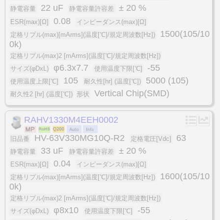
22 uF
± 20 %
静電容量
静電容量許容差
0.08
ESR(max)[Ω]
インピーダンス(max)[Ω]
1500(105/10
定格リプル(max)[mArms](温度[℃]/規定周波数[Hz])
0k)
定格リプル(max)2 [mArms](温度[℃]/規定周波数[Hz])
φ6.3x7.7
-55
サイズ(φDxL)
使用温度下限[℃]
105
5000 (105)
使用温度上限[℃]
耐久性[hr] (温度[℃])
Vertical Chip(SMD)
耐久性2 [hr] (温度[℃])
形状
RAHV1330M4EEH0002
HV-63V330MG10Q-R2
63
旧品番
定格電圧[Vdc]
33 uF
± 20 %
静電容量
静電容量許容差
0.04
ESR(max)[Ω]
インピーダンス(max)[Ω]
1600(105/10
定格リプル(max)[mArms](温度[℃]/規定周波数[Hz])
0k)
定格リプル(max)2 [mArms](温度[℃]/規定周波数[Hz])
φ8x10
-55
サイズ(φDxL)
使用温度下限[℃]