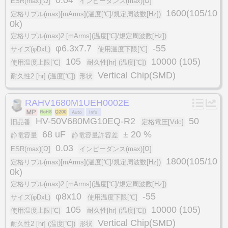
0.04
ESR(max)[Ω]
インピーダンス(max)[Ω]
1600(105/10
定格リプル(max)[mArms](温度[℃]/規定周波数[Hz])
0k)
定格リプル(max)2 [mArms](温度[℃]/規定周波数[Hz])
φ6.3x7.7
-55
サイズ(φDxL)
使用温度下限[℃]
105
10000 (105)
使用温度上限[℃]
耐久性[hr] (温度[℃])
Vertical Chip(SMD)
耐久性2 [hr] (温度[℃])
形状
RAHV1680M1UEH0002E
HV-50V680MG10EQ-R2
50
旧品番
定格電圧[Vdc]
68 uF
± 20 %
静電容量
静電容量許容差
0.03
ESR(max)[Ω]
インピーダンス(max)[Ω]
1800(105/10
定格リプル(max)[mArms](温度[℃]/規定周波数[Hz])
0k)
定格リプル(max)2 [mArms](温度[℃]/規定周波数[Hz])
φ8x10
-55
サイズ(φDxL)
使用温度下限[℃]
105
10000 (105)
使用温度上限[℃]
耐久性[hr] (温度[℃])
Vertical Chip(SMD)
耐久性2 [hr] (温度[℃])
形状