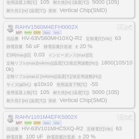
105
5000 (105)
使用温度上限[℃]
耐久性[hr] (温度[℃])
Vertical Chip(SMD)
耐久性2 [hr] (温度[℃])
形状
RAHV1560M4EFH0002X
HV-63V560MH10XQ-R2
63
旧品番
定格電圧[Vdc]
56 uF
± 20 %
静電容量
静電容量許容差
0.03
ESR(max)[Ω]
インピーダンス(max)[Ω]
1800(105/10
定格リプル(max)[mArms](温度[℃]/規定周波数[Hz])
0k)
定格リプル(max)2 [mArms](温度[℃]/規定周波数[Hz])
φ10x10
-55
サイズ(φDxL)
使用温度下限[℃]
105
5000 (105)
使用温度上限[℃]
耐久性[hr] (温度[℃])
Vertical Chip(SMD)
耐久性2 [hr] (温度[℃])
形状
RAHV1101M4EFK5002X
HV-63V101MHC5XQ-R2
63
旧品番
定格電圧[Vdc]
100 uF
± 20 %
静電容量
静電容量許容差