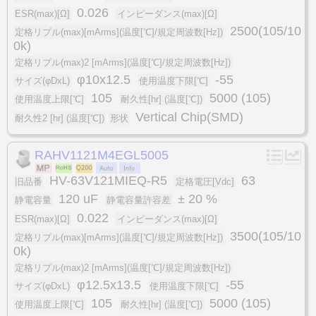
0.026
ESR(max)[Ω]
インピーダンス(max)[Ω]
2500(105/10
定格リプル(max)[mArms](温度[℃]/規定周波数[Hz])
0k)
定格リプル(max)2 [mArms](温度[℃]/規定周波数[Hz])
φ10x12.5
-55
サイズ(φDxL)
使用温度下限[℃]
105
5000 (105)
使用温度上限[℃]
耐久性[hr] (温度[℃])
Vertical Chip(SMD)
耐久性2 [hr] (温度[℃])
形状
RAHV1121M4EGL5005
HV-63V121MIEQ-R5
63
旧品番
定格電圧[Vdc]
120 uF
± 20 %
静電容量
静電容量許容差
0.022
ESR(max)[Ω]
インピーダンス(max)[Ω]
3500(105/10
定格リプル(max)[mArms](温度[℃]/規定周波数[Hz])
0k)
定格リプル(max)2 [mArms](温度[℃]/規定周波数[Hz])
φ12.5x13.5
-55
サイズ(φDxL)
使用温度下限[℃]
105
5000 (105)
使用温度上限[℃]
耐久性[hr] (温度[℃])