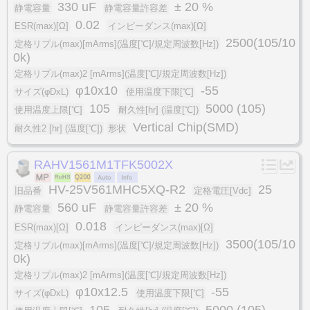
330 uF
± 20 %
静電容量
静電容量許容差
0.02
ESR(max)[Ω]
インピーダンス(max)[Ω]
2500(105/10
定格リプル(max)[mArms](温度[℃]/規定周波数[Hz])
0k)
定格リプル(max)2 [mArms](温度[℃]/規定周波数[Hz])
φ10x10
-55
サイズ(φDxL)
使用温度下限[℃]
105
5000 (105)
使用温度上限[℃]
耐久性[hr] (温度[℃])
Vertical Chip(SMD)
耐久性2 [hr] (温度[℃])
形状
RAHV1561M1TFK5002X
HV-25V561MHC5XQ-R2
25
旧品番
定格電圧[Vdc]
560 uF
± 20 %
静電容量
静電容量許容差
0.018
ESR(max)[Ω]
インピーダンス(max)[Ω]
3500(105/10
定格リプル(max)[mArms](温度[℃]/規定周波数[Hz])
0k)
定格リプル(max)2 [mArms](温度[℃]/規定周波数[Hz])
φ10x12.5
-55
サイズ(φDxL)
使用温度下限[℃]
105
5000 (105)