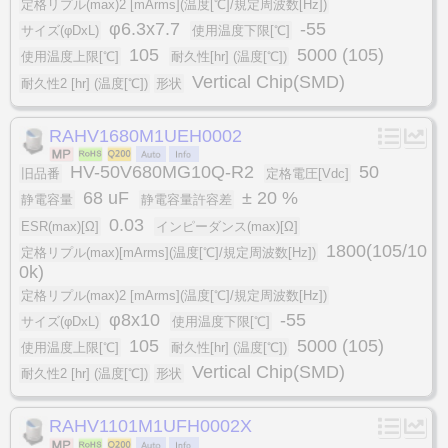
定格リプル(max)2 [mArms](温度[℃]/規定周波数[Hz])
φ6.3x7.7
-55
サイズ(φDxL)
使用温度下限[℃]
105
5000 (105)
使用温度上限[℃]
耐久性[hr] (温度[℃])
Vertical Chip(SMD)
耐久性2 [hr] (温度[℃])
形状
RAHV1680M1UEH0002
HV-50V680MG10Q-R2
50
旧品番
定格電圧[Vdc]
68 uF
± 20 %
静電容量
静電容量許容差
0.03
ESR(max)[Ω]
インピーダンス(max)[Ω]
1800(105/10
定格リプル(max)[mArms](温度[℃]/規定周波数[Hz])
0k)
定格リプル(max)2 [mArms](温度[℃]/規定周波数[Hz])
φ8x10
-55
サイズ(φDxL)
使用温度下限[℃]
105
5000 (105)
使用温度上限[℃]
耐久性[hr] (温度[℃])
Vertical Chip(SMD)
耐久性2 [hr] (温度[℃])
形状
RAHV1101M1UFH0002X