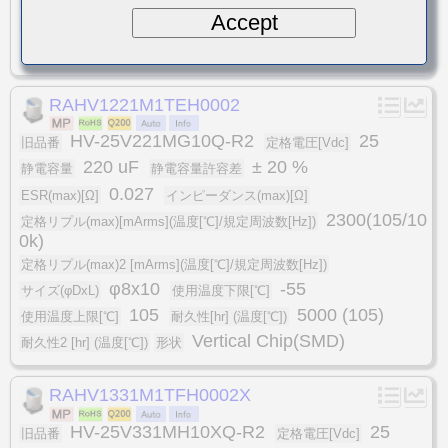
Accept
105
5000 (105)
使用温度上限[℃]
耐久性[hr] (温度[℃])
Vertical Chip(SMD)
耐久性2 [hr] (温度[℃])
形状
RAHV1221M1TEH0002
HV-25V221MG10Q-R2
25
旧品番
定格電圧[Vdc]
220 uF
± 20 %
静電容量
静電容量許容差
0.027
ESR(max)[Ω]
インピーダンス(max)[Ω]
2300(105/10
定格リプル(max)[mArms](温度[℃]/規定周波数[Hz])
0k)
定格リプル(max)2 [mArms](温度[℃]/規定周波数[Hz])
φ8x10
-55
サイズ(φDxL)
使用温度下限[℃]
105
5000 (105)
使用温度上限[℃]
耐久性[hr] (温度[℃])
Vertical Chip(SMD)
耐久性2 [hr] (温度[℃])
形状
RAHV1331M1TFH0002X
HV-25V331MH10XQ-R2
25
旧品番
定格電圧[Vdc]