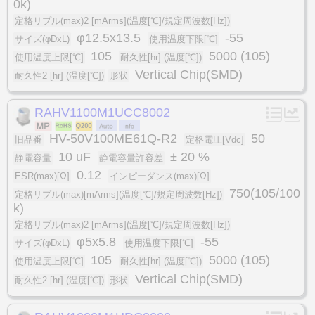
0k)
定格リプル(max)2 [mArms](温度[℃]/規定周波数[Hz])
φ12.5x13.5
-55
サイズ(φDxL)
使用温度下限[℃]
105
5000 (105)
使用温度上限[℃]
耐久性[hr] (温度[℃])
Vertical Chip(SMD)
耐久性2 [hr] (温度[℃])
形状
RAHV1100M1UCC8002
HV-50V100ME61Q-R2
50
旧品番
定格電圧[Vdc]
10 uF
± 20 %
静電容量
静電容量許容差
0.12
ESR(max)[Ω]
インピーダンス(max)[Ω]
750(105/100
定格リプル(max)[mArms](温度[℃]/規定周波数[Hz])
k)
定格リプル(max)2 [mArms](温度[℃]/規定周波数[Hz])
φ5x5.8
-55
サイズ(φDxL)
使用温度下限[℃]
105
5000 (105)
使用温度上限[℃]
耐久性[hr] (温度[℃])
Vertical Chip(SMD)
耐久性2 [hr] (温度[℃])
形状