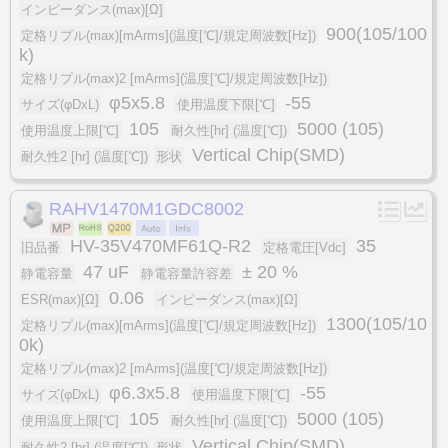
インピーダンス(max)[Ω]
900(105/100
定格リプル(max)[mArms](温度[℃]/規定周波数[Hz])
k)
定格リプル(max)2 [mArms](温度[℃]/規定周波数[Hz])
φ5x5.8
-55
サイズ(φDxL)
使用温度下限[℃]
105
5000 (105)
使用温度上限[℃]
耐久性[hr] (温度[℃])
Vertical Chip(SMD)
耐久性2 [hr] (温度[℃])
形状
RAHV1470M1GDC8002
HV-35V470MF61Q-R2
35
旧品番
定格電圧[Vdc]
47 uF
± 20 %
静電容量
静電容量許容差
0.06
ESR(max)[Ω]
インピーダンス(max)[Ω]
1300(105/10
定格リプル(max)[mArms](温度[℃]/規定周波数[Hz])
0k)
定格リプル(max)2 [mArms](温度[℃]/規定周波数[Hz])
φ6.3x5.8
-55
サイズ(φDxL)
使用温度下限[℃]
105
5000 (105)
使用温度上限[℃]
耐久性[hr] (温度[℃])
Vertical Chip(SMD)
耐久性2 [hr] (温度[℃])
形状