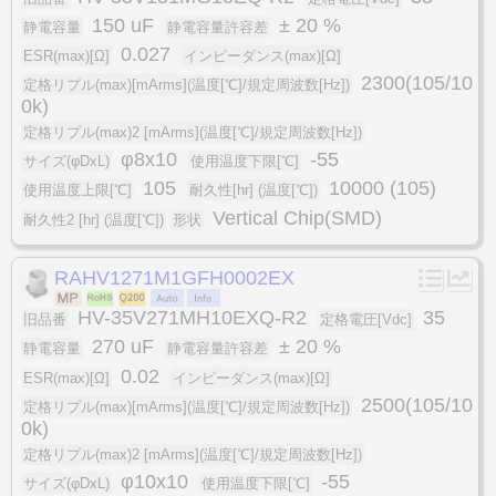
150 uF
± 20 %
静電容量
静電容量許容差
0.027
ESR(max)[Ω]
インピーダンス(max)[Ω]
2300(105/10
定格リプル(max)[mArms](温度[℃]/規定周波数[Hz])
0k)
定格リプル(max)2 [mArms](温度[℃]/規定周波数[Hz])
φ8x10
-55
サイズ(φDxL)
使用温度下限[℃]
105
10000 (105)
使用温度上限[℃]
耐久性[hr] (温度[℃])
Vertical Chip(SMD)
耐久性2 [hr] (温度[℃])
形状
RAHV1271M1GFH0002EX
HV-35V271MH10EXQ-R2
35
旧品番
定格電圧[Vdc]
270 uF
± 20 %
静電容量
静電容量許容差
0.02
ESR(max)[Ω]
インピーダンス(max)[Ω]
2500(105/10
定格リプル(max)[mArms](温度[℃]/規定周波数[Hz])
0k)
定格リプル(max)2 [mArms](温度[℃]/規定周波数[Hz])
φ10x10
-55
サイズ(φDxL)
使用温度下限[℃]