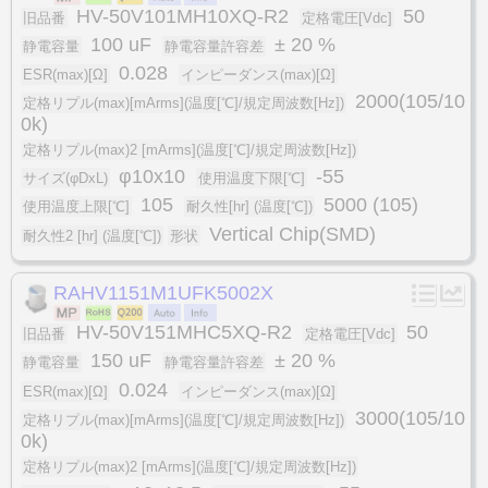
HV-50V101MH10XQ-R2
50
旧品番
定格電圧[Vdc]
100 uF
± 20 %
静電容量
静電容量許容差
0.028
ESR(max)[Ω]
インピーダンス(max)[Ω]
2000(105/10
定格リプル(max)[mArms](温度[℃]/規定周波数[Hz])
0k)
定格リプル(max)2 [mArms](温度[℃]/規定周波数[Hz])
φ10x10
-55
サイズ(φDxL)
使用温度下限[℃]
105
5000 (105)
使用温度上限[℃]
耐久性[hr] (温度[℃])
Vertical Chip(SMD)
耐久性2 [hr] (温度[℃])
形状
RAHV1151M1UFK5002X
HV-50V151MHC5XQ-R2
50
旧品番
定格電圧[Vdc]
150 uF
± 20 %
静電容量
静電容量許容差
0.024
ESR(max)[Ω]
インピーダンス(max)[Ω]
3000(105/10
定格リプル(max)[mArms](温度[℃]/規定周波数[Hz])
0k)
定格リプル(max)2 [mArms](温度[℃]/規定周波数[Hz])