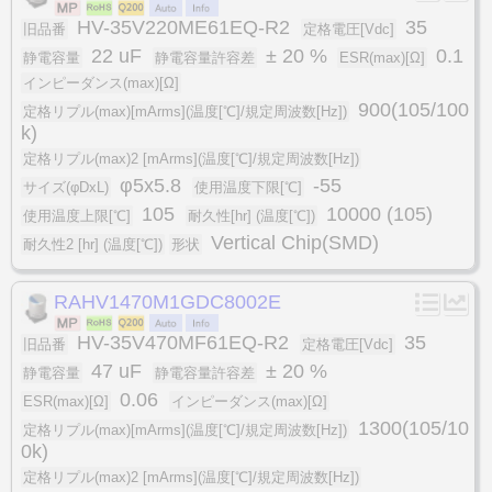
HV-35V220ME61EQ-R2
35
旧品番
定格電圧[Vdc]
22 uF
± 20 %
0.1
静電容量
静電容量許容差
ESR(max)[Ω]
インピーダンス(max)[Ω]
900(105/100
定格リプル(max)[mArms](温度[℃]/規定周波数[Hz])
k)
定格リプル(max)2 [mArms](温度[℃]/規定周波数[Hz])
φ5x5.8
-55
サイズ(φDxL)
使用温度下限[℃]
105
10000 (105)
使用温度上限[℃]
耐久性[hr] (温度[℃])
Vertical Chip(SMD)
耐久性2 [hr] (温度[℃])
形状
RAHV1470M1GDC8002E
HV-35V470MF61EQ-R2
35
旧品番
定格電圧[Vdc]
47 uF
± 20 %
静電容量
静電容量許容差
0.06
ESR(max)[Ω]
インピーダンス(max)[Ω]
1300(105/10
定格リプル(max)[mArms](温度[℃]/規定周波数[Hz])
0k)
定格リプル(max)2 [mArms](温度[℃]/規定周波数[Hz])