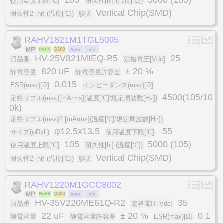
使用温度上限[℃]
耐久性[hr] (温度[℃])
Vertical Chip(SMD)
耐久性2 [hr] (温度[℃])
形状
RAHV1821M1TGL5005
HV-25V821MIEQ-R5
25
旧品番
定格電圧[Vdc]
820 uF
± 20 %
静電容量
静電容量許容差
0.015
ESR(max)[Ω]
インピーダンス(max)[Ω]
4500(105/10
定格リプル(max)[mArms](温度[℃]/規定周波数[Hz])
0k)
定格リプル(max)2 [mArms](温度[℃]/規定周波数[Hz])
φ12.5x13.5
-55
サイズ(φDxL)
使用温度下限[℃]
105
5000 (105)
使用温度上限[℃]
耐久性[hr] (温度[℃])
Vertical Chip(SMD)
耐久性2 [hr] (温度[℃])
形状
RAHV1220M1GCC8002
HV-35V220ME61Q-R2
35
旧品番
定格電圧[Vdc]
22 uF
± 20 %
0.1
静電容量
静電容量許容差
ESR(max)[Ω]