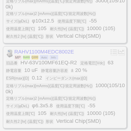
3000(105/10
定格リプル(max)[mArms](温度[℃]/規定周波数[Hz])
0k)
定格リプル(max)2 [mArms](温度[℃]/規定周波数[Hz])
φ10x12.5
-55
サイズ(φDxL)
使用温度下限[℃]
105
10000 (105)
使用温度上限[℃]
耐久性[hr] (温度[℃])
Vertical Chip(SMD)
耐久性2 [hr] (温度[℃])
形状
RAHV1100M4EDC8002E
HV-63V100MF61EQ-R2
63
旧品番
定格電圧[Vdc]
10 uF
± 20 %
静電容量
静電容量許容差
0.12
ESR(max)[Ω]
インピーダンス(max)[Ω]
1000(105/10
定格リプル(max)[mArms](温度[℃]/規定周波数[Hz])
0k)
定格リプル(max)2 [mArms](温度[℃]/規定周波数[Hz])
φ6.3x5.8
-55
サイズ(φDxL)
使用温度下限[℃]
105
10000 (105)
使用温度上限[℃]
耐久性[hr] (温度[℃])
Vertical Chip(SMD)
耐久性2 [hr] (温度[℃])
形状