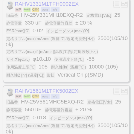
RAHV1331M1TFH0002EX
HV-25V331MH10EXQ-R2
25
旧品番
定格電圧[Vdc]
330 uF
± 20 %
静電容量
静電容量許容差
0.02
ESR(max)[Ω]
インピーダンス(max)[Ω]
2500(105/10
定格リプル(max)[mArms](温度[℃]/規定周波数[Hz])
0k)
定格リプル(max)2 [mArms](温度[℃]/規定周波数[Hz])
φ10x10
-55
サイズ(φDxL)
使用温度下限[℃]
105
10000 (105)
使用温度上限[℃]
耐久性[hr] (温度[℃])
Vertical Chip(SMD)
耐久性2 [hr] (温度[℃])
形状
RAHV1561M1TFK5002EX
HV-25V561MHC5EXQ-R2
25
旧品番
定格電圧[Vdc]
560 uF
± 20 %
静電容量
静電容量許容差
0.018
ESR(max)[Ω]
インピーダンス(max)[Ω]
3500(105/10
定格リプル(max)[mArms](温度[℃]/規定周波数[Hz])
0k)