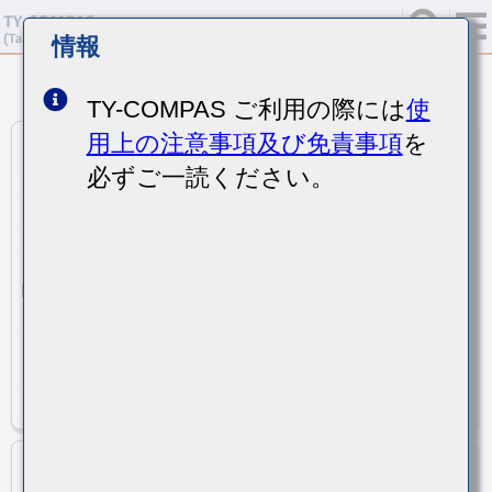
情報
<
>
1
50
1545
寸法単位
:
mm
TY-COMPAS ご利用の際には
使
用上の注意事項及び免責事項
を
RAHV1330M1TCC8002
必ずご一読ください。
HV-25V330ME61Q-R2
25
旧品番
定格電圧[Vdc]
33 uF
± 20 %
静電容量
静電容量許容差
0.08
ESR(max)[Ω]
インピーダンス(max)[Ω]
900(105/100
定格リプル(max)[mArms](温度[℃]/規定周波数[Hz])
k)
定格リプル(max)2 [mArms](温度[℃]/規定周波数[Hz])
φ5x5.8
-55
サイズ(φDxL)
使用温度下限[℃]
105
5000 (105)
使用温度上限[℃]
耐久性[hr] (温度[℃])
Vertical Chip(SMD)
耐久性2 [hr] (温度[℃])
形状
RAHV1560M1TDC8002