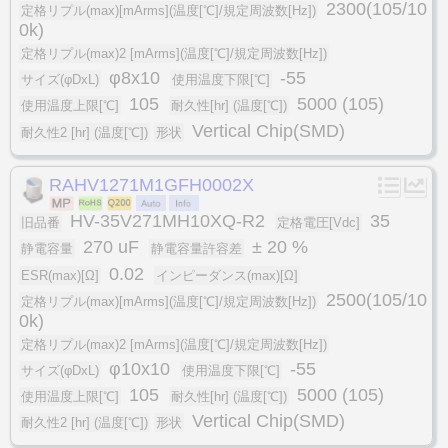
2300(105/10
定格リプル(max)[mArms](温度[℃]/規定周波数[Hz])
0k)
定格リプル(max)2 [mArms](温度[℃]/規定周波数[Hz])
φ8x10
-55
サイズ(φDxL)
使用温度下限[℃]
105
5000 (105)
使用温度上限[℃]
耐久性[hr] (温度[℃])
Vertical Chip(SMD)
耐久性2 [hr] (温度[℃])
形状
RAHV1271M1GFH0002X
HV-35V271MH10XQ-R2
35
旧品番
定格電圧[Vdc]
270 uF
± 20 %
静電容量
静電容量許容差
0.02
ESR(max)[Ω]
インピーダンス(max)[Ω]
2500(105/10
定格リプル(max)[mArms](温度[℃]/規定周波数[Hz])
0k)
定格リプル(max)2 [mArms](温度[℃]/規定周波数[Hz])
φ10x10
-55
サイズ(φDxL)
使用温度下限[℃]
105
5000 (105)
使用温度上限[℃]
耐久性[hr] (温度[℃])
Vertical Chip(SMD)
耐久性2 [hr] (温度[℃])
形状