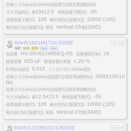
定格リプル(max)2 [mArms](温度[℃]/規定周波数[Hz])
φ10x12.5
-55
サイズ(φDxL)
使用温度下限[℃]
105
10000 (105)
使用温度上限[℃]
耐久性[hr] (温度[℃])
Vertical Chip(SMD)
耐久性2 [hr] (温度[℃])
形状
RAHV1821M1TGL5005E
HV-25V821MIEEQ-R5
25
旧品番
定格電圧[Vdc]
820 uF
± 20 %
静電容量
静電容量許容差
0.015
ESR(max)[Ω]
インピーダンス(max)[Ω]
4500(105/10
定格リプル(max)[mArms](温度[℃]/規定周波数[Hz])
0k)
定格リプル(max)2 [mArms](温度[℃]/規定周波数[Hz])
φ12.5x13.5
-55
サイズ(φDxL)
使用温度下限[℃]
105
10000 (105)
使用温度上限[℃]
耐久性[hr] (温度[℃])
Vertical Chip(SMD)
耐久性2 [hr] (温度[℃])
形状
RAHV1220M1GCC8002E