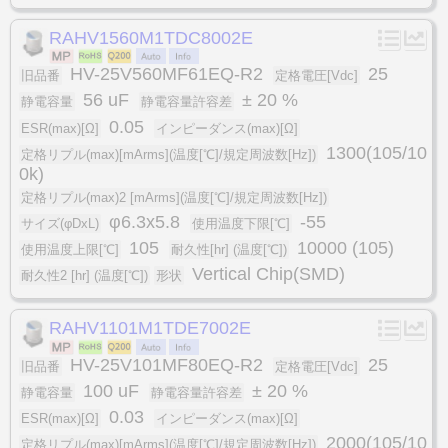
RAHV1560M1TDC8002E
HV-25V560MF61EQ-R2
25
旧品番
定格電圧[Vdc]
56 uF
± 20 %
静電容量
静電容量許容差
0.05
ESR(max)[Ω]
インピーダンス(max)[Ω]
1300(105/10
定格リプル(max)[mArms](温度[℃]/規定周波数[Hz])
0k)
定格リプル(max)2 [mArms](温度[℃]/規定周波数[Hz])
φ6.3x5.8
-55
サイズ(φDxL)
使用温度下限[℃]
105
10000 (105)
使用温度上限[℃]
耐久性[hr] (温度[℃])
Vertical Chip(SMD)
耐久性2 [hr] (温度[℃])
形状
RAHV1101M1TDE7002E
HV-25V101MF80EQ-R2
25
旧品番
定格電圧[Vdc]
100 uF
± 20 %
静電容量
静電容量許容差
0.03
ESR(max)[Ω]
インピーダンス(max)[Ω]
2000(105/10
定格リプル(max)[mArms](温度[℃]/規定周波数[Hz])