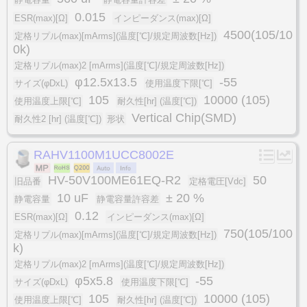
0.015
ESR(max)[Ω]
インピーダンス(max)[Ω]
4500(105/10
定格リプル(max)[mArms](温度[℃]/規定周波数[Hz])
0k)
定格リプル(max)2 [mArms](温度[℃]/規定周波数[Hz])
φ12.5x13.5
-55
サイズ(φDxL)
使用温度下限[℃]
105
10000 (105)
使用温度上限[℃]
耐久性[hr] (温度[℃])
Vertical Chip(SMD)
耐久性2 [hr] (温度[℃])
形状
RAHV1100M1UCC8002E
HV-50V100ME61EQ-R2
50
旧品番
定格電圧[Vdc]
10 uF
± 20 %
静電容量
静電容量許容差
0.12
ESR(max)[Ω]
インピーダンス(max)[Ω]
750(105/100
定格リプル(max)[mArms](温度[℃]/規定周波数[Hz])
k)
定格リプル(max)2 [mArms](温度[℃]/規定周波数[Hz])
φ5x5.8
-55
サイズ(φDxL)
使用温度下限[℃]
105
10000 (105)
使用温度上限[℃]
耐久性[hr] (温度[℃])