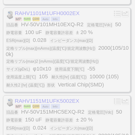
RAHV1101M1UFH0002EX
HV-50V101MH10EXQ-R2
50
旧品番
定格電圧[Vdc]
100 uF
± 20 %
静電容量
静電容量許容差
0.028
ESR(max)[Ω]
インピーダンス(max)[Ω]
2000(105/10
定格リプル(max)[mArms](温度[℃]/規定周波数[Hz])
0k)
定格リプル(max)2 [mArms](温度[℃]/規定周波数[Hz])
φ10x10
-55
サイズ(φDxL)
使用温度下限[℃]
105
10000 (105)
使用温度上限[℃]
耐久性[hr] (温度[℃])
Vertical Chip(SMD)
耐久性2 [hr] (温度[℃])
形状
RAHV1151M1UFK5002EX
HV-50V151MHC5EXQ-R2
50
旧品番
定格電圧[Vdc]
150 uF
± 20 %
静電容量
静電容量許容差
0.024
ESR(max)[Ω]
インピーダンス(max)[Ω]