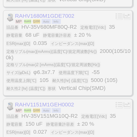
RAHV1680M1GDE7002
HV-35V680MF80Q-R2
35
旧品番
定格電圧[Vdc]
68 uF
± 20 %
静電容量
静電容量許容差
0.035
ESR(max)[Ω]
インピーダンス(max)[Ω]
2000(105/10
定格リプル(max)[mArms](温度[℃]/規定周波数[Hz])
0k)
定格リプル(max)2 [mArms](温度[℃]/規定周波数[Hz])
φ6.3x7.7
-55
サイズ(φDxL)
使用温度下限[℃]
105
5000 (105)
使用温度上限[℃]
耐久性[hr] (温度[℃])
Vertical Chip(SMD)
耐久性2 [hr] (温度[℃])
形状
RAHV1151M1GEH0002
HV-35V151MG10Q-R2
35
旧品番
定格電圧[Vdc]
150 uF
± 20 %
静電容量
静電容量許容差
0.027
ESR(max)[Ω]
インピーダンス(max)[Ω]