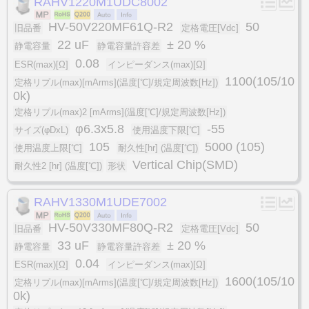
RAHV1220M1UDC8002
HV-50V220MF61Q-R2
50
旧品番
定格電圧[Vdc]
22 uF
± 20 %
静電容量
静電容量許容差
0.08
ESR(max)[Ω]
インピーダンス(max)[Ω]
1100(105/10
定格リプル(max)[mArms](温度[℃]/規定周波数[Hz])
0k)
定格リプル(max)2 [mArms](温度[℃]/規定周波数[Hz])
φ6.3x5.8
-55
サイズ(φDxL)
使用温度下限[℃]
105
5000 (105)
使用温度上限[℃]
耐久性[hr] (温度[℃])
Vertical Chip(SMD)
耐久性2 [hr] (温度[℃])
形状
RAHV1330M1UDE7002
HV-50V330MF80Q-R2
50
旧品番
定格電圧[Vdc]
33 uF
± 20 %
静電容量
静電容量許容差
0.04
ESR(max)[Ω]
インピーダンス(max)[Ω]
1600(105/10
定格リプル(max)[mArms](温度[℃]/規定周波数[Hz])
0k)