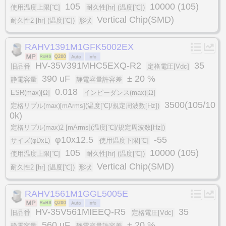
105
10000 (105)
使用温度上限[℃]
耐久性[hr] (温度[℃])
Vertical Chip(SMD)
耐久性2 [hr] (温度[℃])
形状
RAHV1391M1GFK5002EX
HV-35V391MHC5EXQ-R2
35
旧品番
定格電圧[Vdc]
390 uF
± 20 %
静電容量
静電容量許容差
0.018
ESR(max)[Ω]
インピーダンス(max)[Ω]
3500(105/10
定格リプル(max)[mArms](温度[℃]/規定周波数[Hz])
0k)
定格リプル(max)2 [mArms](温度[℃]/規定周波数[Hz])
φ10x12.5
-55
サイズ(φDxL)
使用温度下限[℃]
105
10000 (105)
使用温度上限[℃]
耐久性[hr] (温度[℃])
Vertical Chip(SMD)
耐久性2 [hr] (温度[℃])
形状
RAHV1561M1GGL5005E
HV-35V561MIEEQ-R5
35
旧品番
定格電圧[Vdc]
560 uF
± 20 %
静電容量
静電容量許容差