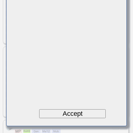
1.6x0.8
1
サイズ(LxW)
高さ(max)
6
0.006
定格電流(at 85℃)(max) [A]
直流抵抗(max)[Ω]
± 30 %
インピーダンス許容差
-40 to +125
使用温度範囲[℃]
0603/1608
ケースサイズ(EIA/JIS)
LSMCA160808T180NGR
FBMJ1608HM180NTR
旧品番
18
インピーダンス (100MHz[Ω])
インピーダンス (1GHz[Ω])
1.6x0.8
1
サイズ(LxW)
高さ(max)
7.5
0.004
定格電流(at 85℃)(max) [A]
直流抵抗(max)[Ω]
± 30 %
インピーダンス許容差
-40 to +125
使用温度範囲[℃]
0603/1608
ケースサイズ(EIA/JIS)
Accept
LSMCA160808T230NGR