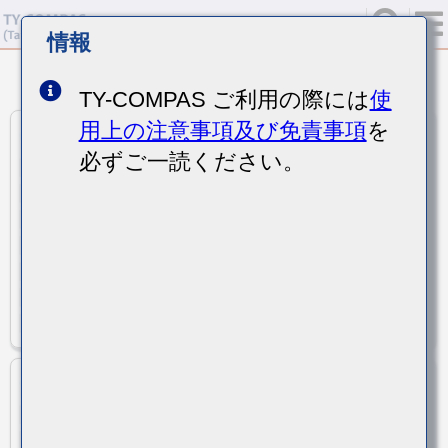
情報
<
>
1
50
172
寸法単位
:
mm
TY-COMPAS ご利用の際には
使
用上の注意事項及び免責事項
を
LSMCC160808T220NGR
必ずご一読ください。
FBMJ1608HS220NTR
旧品番
22
インピーダンス (100MHz[Ω])
インピーダンス (1GHz[Ω])
1.6x0.8
1
サイズ(LxW)
高さ(max)
7.5
0.004
定格電流(at 85℃)(max) [A]
直流抵抗(max)[Ω]
± 30 %
インピーダンス許容差
-40 to +125
使用温度範囲[℃]
0603/1608
ケースサイズ(EIA/JIS)
LSMCC160808T280NGR
FBMJ1608HS280NTR
旧品番
28
インピーダンス (100MHz[Ω])
インピーダンス (1GHz[Ω])