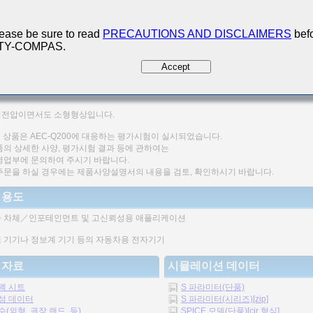
ease be sure to read
PRECAUTIONS AND DISCLAIMERS
befo
 TY-COMPAS.
Accept
200 Qualified
기 커패시터로서는 높은 Q값을 고주파에서 얻을 수 있습니다.
전압이면서도 소형형상입니다.
 본 상품은 AEC-Q200에 대응하는 평가시험이 실시되었습니다.
품의 상세한 사양, 평가시험 결과 등에 관하여는
영업부에 문의하여 주시기 바랍니다.
주문을 하실 경우에는 제품사양설명서의 내용을 검토, 확인하시기 바랍니다.
 용도
 차체／인포테인먼트 및 고신뢰성용 애플리케이션
 기기나 정보계 기기 등의 자동차용 전자기기
 자료
시뮬레이션 데이터
펙 시트
S 파라미터(단품)
성 데이터
S 파라미터(시리즈)[zip]
수(외형, 권장 랜드, 등)
SPICE 모델(단품)[cir 형식]