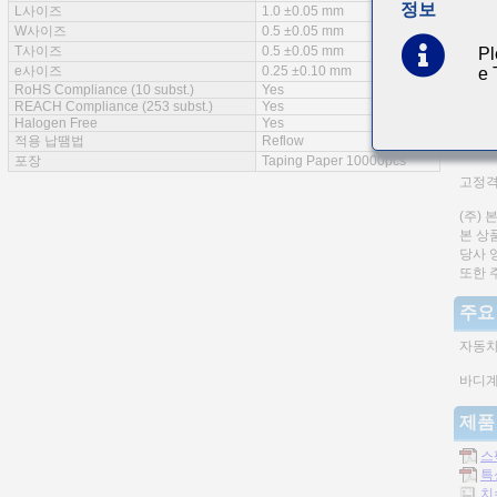
정보
L사이즈
1.0 ±0.05 mm
특징
W사이즈
0.5 ±0.05 mm
T사이즈
0.5 ±0.05 mm
Pl
e사이즈
0.25 ±0.10 mm
e
RoHS Compliance (10 subst.)
Yes
REACH Compliance (253 subst.)
Yes
AEC-Q
Halogen Free
Yes
적용 납땜법
Reflow
적층자
포장
Taping Paper 10000pcs
고정격
(주)
본 상
당사 
또한 
주요
자동차
바디계
제품
스
특
치