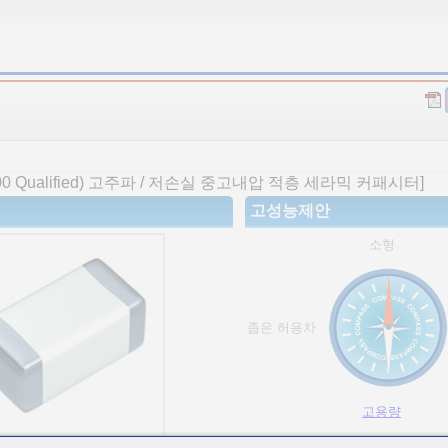
Qualified) 고주파 / 저손실 중고내압 적층 세라믹 커패시터]
고성능제안
소형
좁은 허용차
고용량