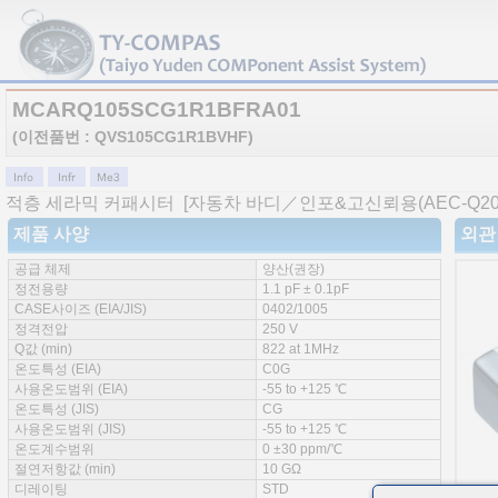
MCARQ105SCG1R1BFRA01
(이전품번 : QVS105CG1R1BVHF)
적층 세라믹 커패시터
[자동차 바디／인포&고신뢰용(AEC-Q200 
제품 사양
외관
공급 체제
양산(권장)
정전용량
1.1 pF ± 0.1pF
CASE사이즈 (EIA/JIS)
0402/1005
정격전압
250 V
Q값 (min)
822 at 1MHz
온도특성 (EIA)
C0G
사용온도범위 (EIA)
-55 to +125 ℃
온도특성 (JIS)
CG
사용온도범위 (JIS)
-55 to +125 ℃
온도계수범위
0 ±30 ppm/℃
절연저항값 (min)
10 GΩ
디레이팅
STD