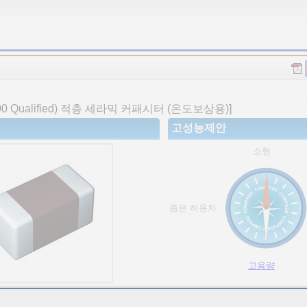
Qualified) 적층 세라믹 커패시터 (온도보상용)]
고성능제안
소형
좁은 허용차
고용량