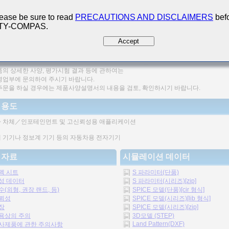
200 Qualified
ease be sure to read
PRECAUTIONS AND DISCLAIMERS
befo
 TY-COMPAS.
의 구조 때문에 신뢰성이 높습니다.
Accept
형상, 정전용량범위가 넓습니다
 본 상품은 AEC-Q200에 대응하는 평가시험이 실시되었습니다.
품의 상세한 사양, 평가시험 결과 등에 관하여는
영업부에 문의하여 주시기 바랍니다.
주문을 하실 경우에는 제품사양설명서의 내용을 검토, 확인하시기 바랍니다.
 용도
 차체／인포테인먼트 및 고신뢰성용 애플리케이션
 기기나 정보계 기기 등의 자동차용 전자기기
 자료
시뮬레이션 데이터
펙 시트
S 파라미터(단품)
성 데이터
S 파라미터(시리즈)[zip]
수(외형, 권장 랜드, 등)
SPICE 모델(단품)[cir 형식]
뢰성
SPICE 모델(시리즈)[lib 형식]
장
SPICE 모델(시리즈)[zip]
용상의 주의
3D모델 (STEP)
Land Pattern(DXF)
사제품에 관한 주의사항