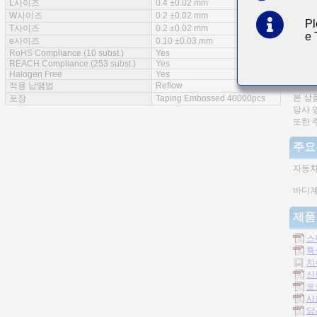
특징
L사이즈
0.4 ±0.02 mm
W사이즈
0.2 ±0.02 mm
AEC-Q
Pl
T사이즈
0.2 ±0.02 mm
e
e사이즈
0.10 ±0.03 mm
적층형
RoHS Compliance (10 subst.)
Yes
REACH Compliance (253 subst.)
Yes
동일 
Halogen Free
Yes
적용 납땜법
Reflow
(주)
본 상
포장
Taping Embossed 40000pcs
당사 
또한 
주요
자동차
바디계
제품
스
특
치
신
포
사
당