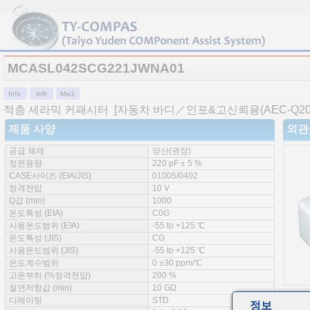
MCASL042SCG221JWNA01
적층 세라믹 커패시터
[자동차 바디／인포&고신뢰용(AEC-Q200 
제품 사양
외관
공급 체제
양산(권장)
정전용량
220 pF ± 5 %
CASE사이즈 (EIA/JIS)
01005/0402
정격전압
10 V
Q값 (min)
1000
온도특성 (EIA)
C0G
사용온도범위 (EIA)
-55 to +125 ℃
온도특성 (JIS)
CG
사용온도범위 (JIS)
-55 to +125 ℃
온도계수범위
0 ±30 ppm/℃
고온부하 (%정격전압)
200 %
절연저항값 (min)
10 GΩ
디레이팅
STD
정보