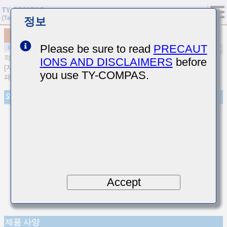
정보
MCASL042SCK1R6AWNA01
Please be sure to read
PRECAUT
적층 세라믹 커패시터
IONS AND DISCLAIMERS
before
[자동차 바디／인포&고신뢰용(AEC-Q200 Qualified) 적층 세라믹 커
you use TY-COMPAS.
패시터 (온도보상용)]
외관
Accept
제품 사양