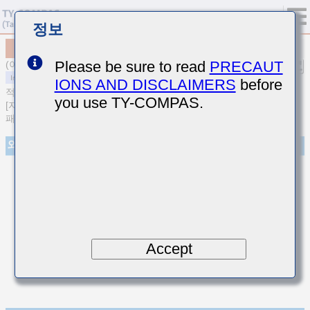
정보
MCASU063SCG5R4DFNA01
Please be sure to read
PRECAUT
(이전품번 UMK063CG5R4DTHF)
IONS AND DISCLAIMERS
before
적층 세라믹 커패시터
you use TY-COMPAS.
[자동차 바디／인포&고신뢰용(AEC-Q200 Qualified) 적층 세라믹 커
패시터 (온도보상용)]
외관
Accept