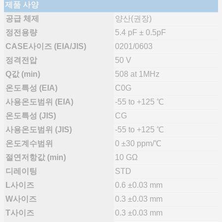
제품 사양
공급 체제
양산(권장)
정전용량
5.4 pF ± 0.5pF
CASE사이즈 (EIA/JIS)
0201/0603
정격전압
50 V
Q값 (min)
508 at 1MHz
온도특성 (EIA)
C0G
사용온도범위 (EIA)
-55 to +125 ℃
온도특성 (JIS)
CG
사용온도범위 (JIS)
-55 to +125 ℃
온도계수범위
0 ±30 ppm/℃
절연저항값 (min)
10 GΩ
디레이팅
STD
L사이즈
0.6 ±0.03 mm
W사이즈
0.3 ±0.03 mm
T사이즈
0.3 ±0.03 mm