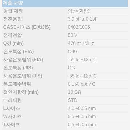
제품 사양
공급 체제
양산(권장)
정전용량
3.9 pF ± 0.1pF
CASE사이즈 (EIA/JIS)
0402/1005
정격전압
50 V
Q값 (min)
478 at 1MHz
온도특성 (EIA)
C0G
사용온도범위 (EIA)
-55 to +125 ℃
온도특성 (JIS)
CG
사용온도범위 (JIS)
-55 to +125 ℃
온도계수범위
0 ±30 ppm/℃
절연저항값 (min)
10 GΩ
디레이팅
STD
L사이즈
1.0 ±0.05 mm
W사이즈
0.5 ±0.05 mm
T사이즈
0.5 ±0.05 mm