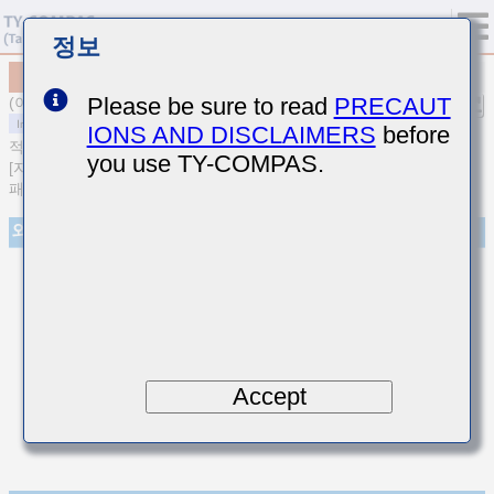
정보
MCASU105SCG3R9BFNA01
Please be sure to read
PRECAUT
(이전품번 UMK105CG3R9BVHF)
IONS AND DISCLAIMERS
before
적층 세라믹 커패시터
you use TY-COMPAS.
[자동차 바디／인포&고신뢰용(AEC-Q200 Qualified) 적층 세라믹 커
패시터 (온도보상용)]
외관
Accept