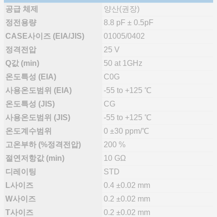
공급 체제
양산(권장)
정전용량
8.8 pF ± 0.5pF
CASE사이즈 (EIA/JIS)
01005/0402
정격전압
25 V
Q값 (min)
50 at 1GHz
온도특성 (EIA)
C0G
사용온도범위 (EIA)
-55 to +125 ℃
온도특성 (JIS)
CG
사용온도범위 (JIS)
-55 to +125 ℃
온도계수범위
0 ±30 ppm/℃
고온부하 (%정격전압)
200 %
절연저항값 (min)
10 GΩ
디레이팅
STD
L사이즈
0.4 ±0.02 mm
W사이즈
0.2 ±0.02 mm
T사이즈
0.2 ±0.02 mm