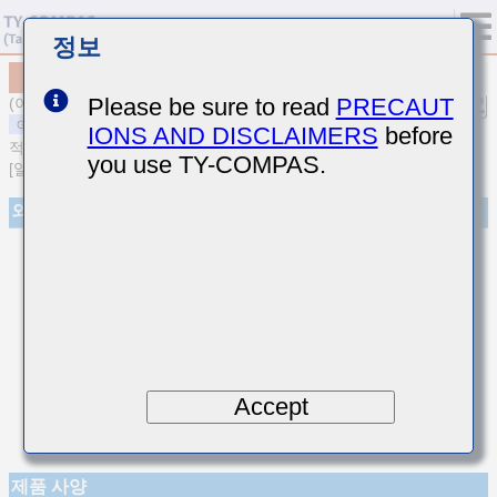
정보
MSART042SCG8R8DWRA01
Please be sure to read
PRECAUT
(이전품번 TVS042CG8R8DC-W)
IONS AND DISCLAIMERS
before
적층 세라믹 커패시터
you use TY-COMPAS.
[일반용 고주파 / 저손실 적층 세라믹 커패시터]
외관
Accept
제품 사양