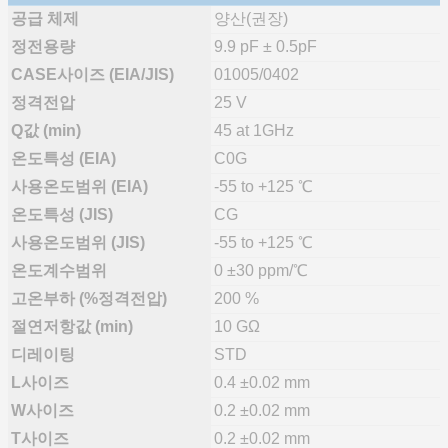
공급 체제
양산(권장)
정전용량
9.9 pF ± 0.5pF
CASE사이즈 (EIA/JIS)
01005/0402
정격전압
25 V
Q값 (min)
45 at 1GHz
온도특성 (EIA)
C0G
사용온도범위 (EIA)
-55 to +125 ℃
온도특성 (JIS)
CG
사용온도범위 (JIS)
-55 to +125 ℃
온도계수범위
0 ±30 ppm/℃
고온부하 (%정격전압)
200 %
절연저항값 (min)
10 GΩ
디레이팅
STD
L사이즈
0.4 ±0.02 mm
W사이즈
0.2 ±0.02 mm
T사이즈
0.2 ±0.02 mm