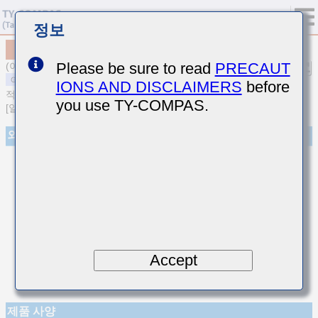
정보
MSART042SCG9R9DWRA01
Please be sure to read
PRECAUT
(이전품번 TVS042CG9R9DC-W)
IONS AND DISCLAIMERS
before
적층 세라믹 커패시터
you use TY-COMPAS.
[일반용 고주파 / 저손실 적층 세라믹 커패시터]
외관
Accept
제품 사양