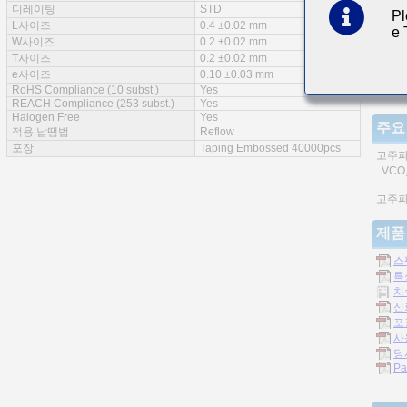
디레이팅
STD
Pl
특징
L사이즈
0.4 ±0.02 mm
e
W사이즈
0.2 ±0.02 mm
T사이즈
0.2 ±0.02 mm
e사이즈
0.10 ±0.03 mm
RoHS Compliance (10 subst.)
Yes
적층자
REACH Compliance (253 subst.)
Yes
Halogen Free
Yes
주요
적용 납땜법
Reflow
포장
Taping Embossed 40000pcs
고주파
VCO,
고주파
제품
스
특
치
신
포
사
당
Pa