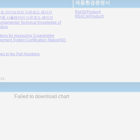
제품환경증명서
RoHS(Product)
트 라이브러리 다운로드 페이지
REACH(Product)
부품 시뮬레이터 다운로드 페이지
undamental Technical Knowledge of
itors
tions for measuring S-parameter
ement System Certification Status(ISO,
es to the Part Numbers
다.
Failed to download chart