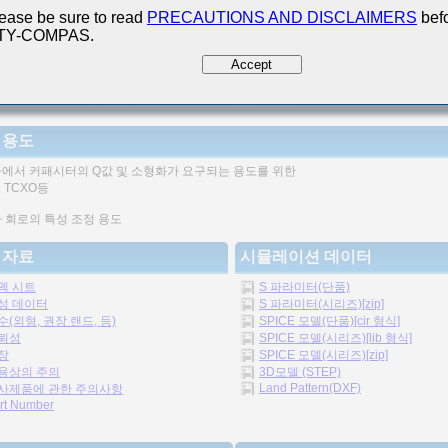
ease be sure to read
PRECAUTIONS AND DISCLAIMERS
befo
 TY-COMPAS.
Accept
기 커패시터로서는 높은 Q값을 고주파에서 얻을 수 있습니다.
 용도
에서 커패시터의 Q값 및 소형화가 요구되는 용도를 위한
 TCXO등
 회로의 특성 조정 용도
 자료
시뮬레이션 데이터
펙 시트
S 파라미터(단품)
성 데이터
S 파라미터(시리즈)[zip]
수(외형, 권장 랜드, 등)
SPICE 모델(단품)[cir 형식]
뢰성
SPICE 모델(시리즈)[lib 형식]
장
SPICE 모델(시리즈)[zip]
용상의 주의
3D모델 (STEP)
Land Pattern(DXF)
사제품에 관한 주의사항
rt Number