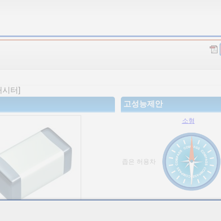
패시터]
고성능제안
소형
좁은 허용차
고용량