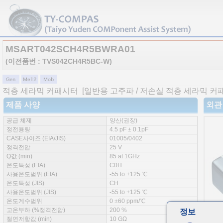
MSART042SCH4R5BWRA01
(이전품번 : TVS042CH4R5BC-W)
적층 세라믹 커패시터
[일반용 고주파 / 저손실 적층 세라믹 커
제품 사양
외관
공급 체제
양산(권장)
정전용량
4.5 pF ± 0.1pF
CASE사이즈 (EIA/JIS)
01005/0402
정격전압
25 V
Q값 (min)
85 at 1GHz
온도특성 (EIA)
C0H
사용온도범위 (EIA)
-55 to +125 ℃
온도특성 (JIS)
CH
사용온도범위 (JIS)
-55 to +125 ℃
온도계수범위
0 ±60 ppm/℃
고온부하 (%정격전압)
200 %
정보
절연저항값 (min)
10 GΩ