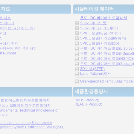
 자료
시뮬레이션 데이터
펙 시트
온도 · DC 바이어스 모델 대해
성 데이터
S 파라미터(단품)
수(외형, 권장 랜드, 등)
S 파라미터(시리즈)[zip]
뢰성
SPICE 모델(단품)[cir 형식]
장
SPICE 모델(시리즈)[lib 형식]
용상의 주의
SPICE 모델(시리즈)[zip]
사제품에 관한 주의사항
온도 · DC 바이어스 모델(LTspice)[
rt Number
온도 · DC 바이어스 모델(PSpice)[z
온도 · DC 바이어스 모델(HSPICE)[
온도 · DC 바이어스 모델(Spectre)[
3D모델 (STEP)
Land Pattern(DXF)
User-specified Temp./Bias model [
제품환경증명서
RoHS(Product)
트 라이브러리 다운로드 페이지
REACH(Product)
부품 시뮬레이터 다운로드 페이지
undamental Technical Knowledge of
itors
tions for measuring S-parameter
ement System Certification Status(ISO,