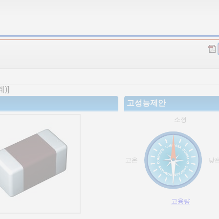
)]
고성능제안
소형
고온
낮
고용량