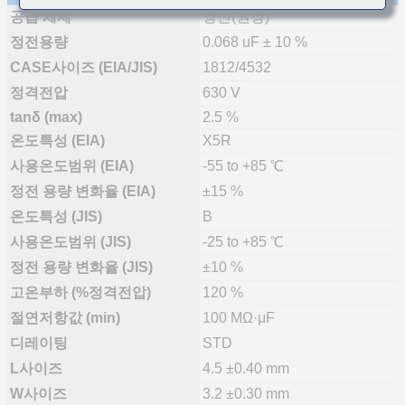
공급 체제
양산(권장)
정전용량
0.068 uF ± 10 %
CASE사이즈 (EIA/JIS)
1812/4532
정격전압
630 V
tanδ (max)
2.5 %
온도특성 (EIA)
X5R
사용온도범위 (EIA)
-55 to +85 ℃
정전 용량 변화율 (EIA)
±15 %
온도특성 (JIS)
B
사용온도범위 (JIS)
-25 to +85 ℃
정전 용량 변화율 (JIS)
±10 %
고온부하 (%정격전압)
120 %
절연저항값 (min)
100 MΩ·μF
디레이팅
STD
L사이즈
4.5 ±0.40 mm
W사이즈
3.2 ±0.30 mm