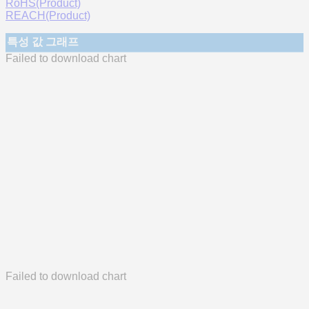
RoHS(Product)
REACH(Product)
특성 값 그래프
Failed to download chart
Failed to download chart