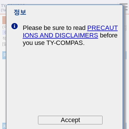
정보
MSASS45MSB5683KTNA01
Please be sure to read
PRECAUT
(이전품번 SMK432BJ683KM-T)
IONS AND DISCLAIMERS
before
적층 세라믹 커패시터
you use TY-COMPAS.
[일반용 중고내압 적층 세라믹 커패시터]
외관
Accept
제품 사양