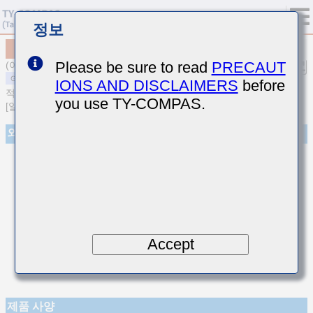
정보
MSAST021SCJ3R8BWNA01
Please be sure to read
PRECAUT
(이전품번 TMK021CJ3R8BK-W)
IONS AND DISCLAIMERS
before
적층 세라믹 커패시터
you use TY-COMPAS.
[일반용 적층 세라믹 커패시터(온도보상용)]
외관
Accept
제품 사양