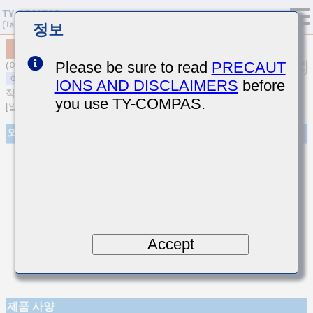
정보
MSAST021SCK0R4BWNA01
Please be sure to read
PRECAUT
(이전품번 TMK021CK0R4BK-W)
IONS AND DISCLAIMERS
before
적층 세라믹 커패시터
you use TY-COMPAS.
[일반용 적층 세라믹 커패시터(온도보상용)]
외관
Accept
제품 사양