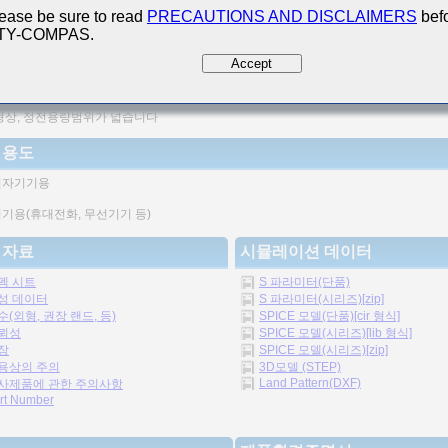
ease be sure to read
PRECAUTIONS AND DISCLAIMERS
befo
 TY-COMPAS.
도의 향상을 도모할 수 있습니다.
Accept
의 구조 때문에 신뢰성이 높습니다.
형상, 정전용량범위가 넓습니다
 용도
전자기기용
기용(휴대전화, 무선기기 등)
 자료
시뮬레이션 데이터
펙 시트
S 파라미터(단품)
성 데이터
S 파라미터(시리즈)[zip]
수(외형, 권장 랜드, 등)
SPICE 모델(단품)[cir 형식]
뢰성
SPICE 모델(시리즈)[lib 형식]
장
SPICE 모델(시리즈)[zip]
용상의 주의
3D모델 (STEP)
Land Pattern(DXF)
사제품에 관한 주의사항
rt Number