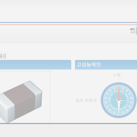
)]
고성능제안
소형
좁은 허용차
고용량