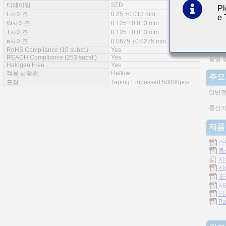
디레이팅
STD
Pl
특징
L사이즈
0.25 ±0.013 mm
e
W사이즈
0.125 ±0.013 mm
실장밀
T사이즈
0.125 ±0.013 mm
e사이즈
0.0675 ±0.0275 mm
적층형
RoHS Compliance (10 subst.)
Yes
REACH Compliance (253 subst.)
Yes
동일 
Halogen Free
Yes
적용 납땜법
Reflow
주요
포장
Taping Embossed 50000pcs
일반
통신기
제품
스
특
치
신
포
사
당
Pa