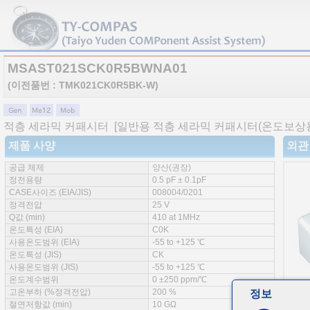
MSAST021SCK0R5BWNA01
(이전품번 : TMK021CK0R5BK-W)
적층 세라믹 커패시터
[일반용 적층 세라믹 커패시터(온도보상용
제품 사양
외관
공급 체제
양산(권장)
정전용량
0.5 pF ± 0.1pF
CASE사이즈 (EIA/JIS)
008004/0201
정격전압
25 V
Q값 (min)
410 at 1MHz
온도특성 (EIA)
C0K
사용온도범위 (EIA)
-55 to +125 ℃
온도특성 (JIS)
CK
사용온도범위 (JIS)
-55 to +125 ℃
온도계수범위
0 ±250 ppm/℃
고온부하 (%정격전압)
200 %
정보
절연저항값 (min)
10 GΩ