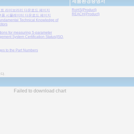
제품환경증명서
RoHS(Product)
트 라이브러리 다운로드 페이지
REACH(Product)
부품 시뮬레이터 다운로드 페이지
undamental Technical Knowledge of
itors
tions for measuring S-parameter
ement System Certification Status(ISO,
es to the Part Numbers
다.
Failed to download chart