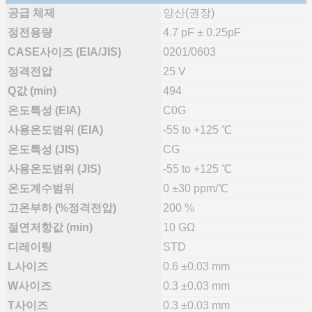
공급 체제
양산(권장)
정전용량
4.7 pF ± 0.25pF
CASE사이즈 (EIA/JIS)
0201/0603
정격전압
25 V
Q값 (min)
494
온도특성 (EIA)
C0G
사용온도범위 (EIA)
-55 to +125 ℃
온도특성 (JIS)
CG
사용온도범위 (JIS)
-55 to +125 ℃
온도계수범위
0 ±30 ppm/℃
고온부하 (%정격전압)
200 %
절연저항값 (min)
10 GΩ
디레이팅
STD
L사이즈
0.6 ±0.03 mm
W사이즈
0.3 ±0.03 mm
T사이즈
0.3 ±0.03 mm