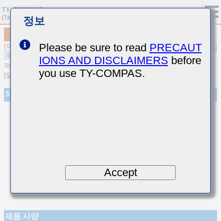
정보
MSAST063SCG4R7CFNA01
Please be sure to read
PRECAUT
(이전품번 TMK063CG4R7CT-F)
IONS AND DISCLAIMERS
before
적층 세라믹 커패시터
you use TY-COMPAS.
[일반용 적층 세라믹 커패시터(온도보상용)]
외관
Accept
제품 사양