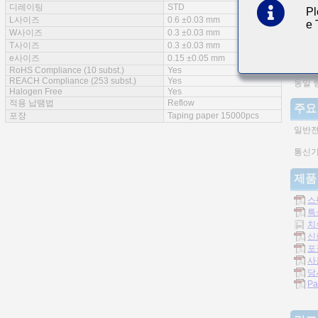
디레이팅
STD
Pl
특징
L사이즈
0.6 ±0.03 mm
e
W사이즈
0.3 ±0.03 mm
실장밀
T사이즈
0.3 ±0.03 mm
e사이즈
0.15 ±0.05 mm
적층형
RoHS Compliance (10 subst.)
Yes
REACH Compliance (253 subst.)
Yes
동일 
Halogen Free
Yes
적용 납땜법
Reflow
주요
포장
Taping paper 15000pcs
일반
통신기
제품
스
특
치
신
포
사
당
Pa