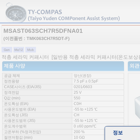
MSAST063SCH7R5DFNA01
(이전품번 : TMK063CH7R5DT-F)
적층 세라믹 커패시터
[일반용 적층 세라믹 커패시터(온도보상용
제품 사양
외관
공급 체제
양산(권장)
정전용량
7.5 pF ± 0.5pF
CASE사이즈 (EIA/JIS)
0201/0603
정격전압
25 V
Q값 (min)
550
온도특성 (EIA)
C0H
사용온도범위 (EIA)
-55 to +125 ℃
온도특성 (JIS)
CH
사용온도범위 (JIS)
-55 to +125 ℃
온도계수범위
0 ±60 ppm/℃
고온부하 (%정격전압)
200 %
정보
절연저항값 (min)
10 GΩ