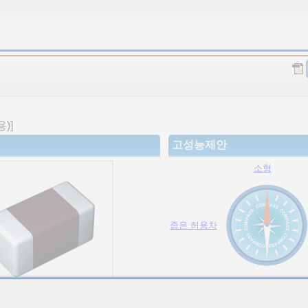
)]
고성능제안
소형
좁은 허용차
고용량