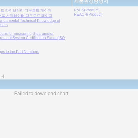
제품환경증명서
RoHS(Product)
트 라이브러리 다운로드 페이지
REACH(Product)
부품 시뮬레이터 다운로드 페이지
undamental Technical Knowledge of
itors
tions for measuring S-parameter
ement System Certification Status(ISO,
es to the Part Numbers
다.
Failed to download chart