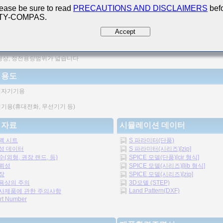
ease be sure to read
PRECAUTIONS AND DISCLAIMERS
befo
 TY-COMPAS.
도의 향상을 도모할 수 있습니다.
Accept
의 구조 때문에 신뢰성이 높습니다.
형상, 정전용량범위가 넓습니다
 용도
전자기기용
기용(휴대전화, 무선기기 등)
 자료
시뮬레이션 데이터
펙 시트
S 파라미터(단품)
성 데이터
S 파라미터(시리즈)[zip]
수(외형, 권장 랜드, 등)
SPICE 모델(단품)[cir 형식]
뢰성
SPICE 모델(시리즈)[lib 형식]
장
SPICE 모델(시리즈)[zip]
용상의 주의
3D모델 (STEP)
Land Pattern(DXF)
사제품에 관한 주의사항
rt Number